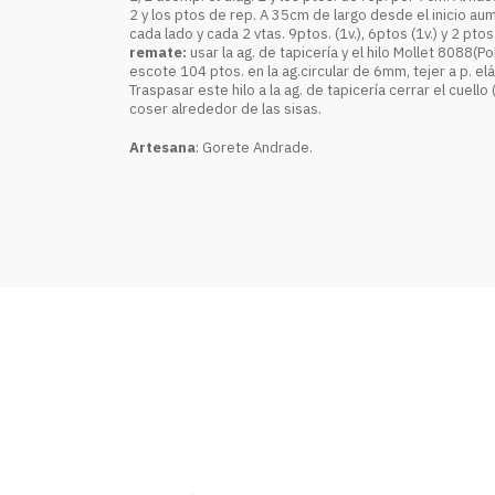
2 y los ptos de rep. A 35cm de largo desde el inicio aum
cada lado y cada 2 vtas. 9ptos. (1v.), 6ptos (1v.) y 2 pto
remate:
usar la ag. de tapicería y el hilo Mollet 8088(P
escote 104 ptos. en la ag.circular de 6mm, tejer a p. el
Traspasar este hilo a la ag. de tapicería cerrar el cuel
coser alrededor de las sisas.
Artesana
: Gorete Andrade.