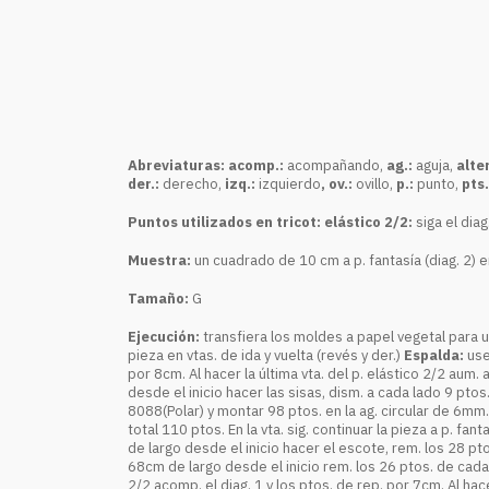
Abreviaturas: acomp.:
acompañando,
ag.:
aguja,
alter
der.:
derecho,
izq.:
izquierdo
, ov.:
ovillo,
p.:
punto,
pts.
Puntos utilizados en tricot: elástico 2/2:
siga el diag.
Muestra:
un cuadrado de 10 cm a p. fantasía (diag. 2) en
Tamaño:
G
Ejecución:
transfiera los moldes a papel vegetal para u
pieza en vtas. de ida y vuelta (revés y der.)
Espalda:
use
por 8cm. Al hacer la última vta. del p. elástico 2/2 aum. a
desde el inicio hacer las sisas, dism. a cada lado 9 ptos.
8088(Polar) y montar 98 ptos. en la ag. circular de 6mm. t
total 110 ptos. En la vta. sig. continuar la pieza a p. fa
de largo desde el inicio hacer el escote, rem. los 28 ptos
68cm de largo desde el inicio rem. los 26 ptos. de cad
2/2 acomp. el diag. 1 y los ptos. de rep. por 7cm. Al hacer