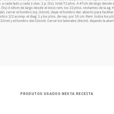
. a cada lado y cada 2 vtas. 1 p. (5v.), total 72 ptos. A 47cm de largo desde
s. (5v.) A 68cm de largo desde el inicio rem. los 22 ptos. restantes de la ag. 
olar), cerrar el hombro izq. (16cm), dejar el hombro der. abierto para facilitar
ástico 2/2 acomp. el diag. 1 y los ptos. de rep. por 10 cm. Rem. todos los p
lo (10cm) y el hombro der.(16cm). Cerrar los laterales (46cm), dejando la abe
PRODUTOS USADOS NESTA RECEITA