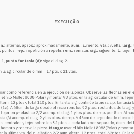
EXECUÇÃO
n.:
alternar,
aprox.:
aproximadamente,
aum.:
aumento,
vta.:
vuelta,
larg.:
:
puntos,
rep.:
repetición o repetir,
rem.:
rematar,
sig.:
siguiente,
t.:
tejer,
t
 1,
punto fantasía (A):
siga el diag. 2.
 la ag. circular de 6 mm = 17 pts. x 21 vtas.
sar como referencia en la ejecución de la pieza. Observe las flechas en el e
 el hilo Mollet 8088(Polar) y montar 98 ptos. en la ag. circular de 6mm. Tejer 
ltern. 12 ptos-, total 110 ptos. En la vta. sig. continúe la pieza a p. fantasía
 (1v.). A 68cm de largo desde el inicio rem. los 92 ptos. restantes de la ag. 
ejer en p- elástico 2/2 acomp. el diag. 1 y los ptos. de rep. por 8cm. Al hacer
ntasía (A) acomp. el diag. 2 y los ptos. de rep. A 46cm de largo desde el inicio
. centrales y tejer sobre los 32 ptos. a cada lado por separado, dism. del lad
a hombro y reserve la pieza.
Manga:
usar el hilo Mollet 8088(Polar) y montar
 la última vta. del p. elástico 2/2 aum. altern. 12 ptos., total 62ptos. En la vt