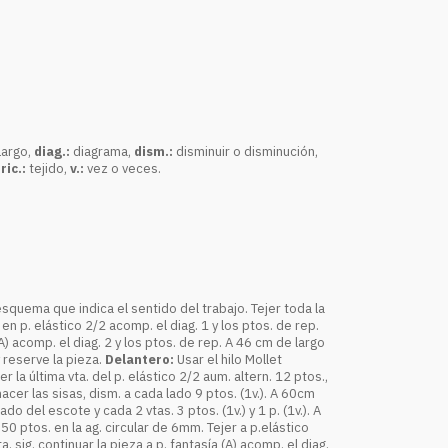
largo,
diag.:
diagrama,
dism.:
disminuir o disminución,
ric.:
tejido,
v.:
vez o veces.
squema que indica el sentido del trabajo. Tejer toda la
en p. elástico 2/2 acomp. el diag. 1 y los ptos. de rep.
 (A) acomp. el diag. 2 y los ptos. de rep. A 46 cm de largo
y reserve la pieza.
Delantero:
Usar el hilo Mollet
 la última vta. del p. elástico 2/2 aum. altern. 12 ptos.,
 hacer las sisas, dism. a cada lado 9 ptos. (1v.). A 60cm
o del escote y cada 2 vtas. 3 ptos. (1v.) y 1 p. (1v.). A
 50 ptos. en la ag. circular de 6mm. Tejer a p.elástico
a. sig. continuar la pieza a p. fantasía (A) acomp. el diag.