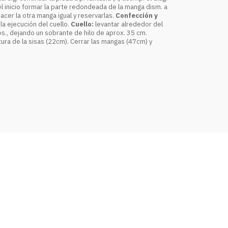
 el inicio formar la parte redondeada de la manga dism. a
Hacer la otra manga igual y reservarlas.
Confección y
 la ejecución del cuello.
Cuello:
levantar alrededor del
tos., dejando un sobrante de hilo de aprox. 35 cm.
rtura de la sisas (22cm). Cerrar las mangas (47cm) y