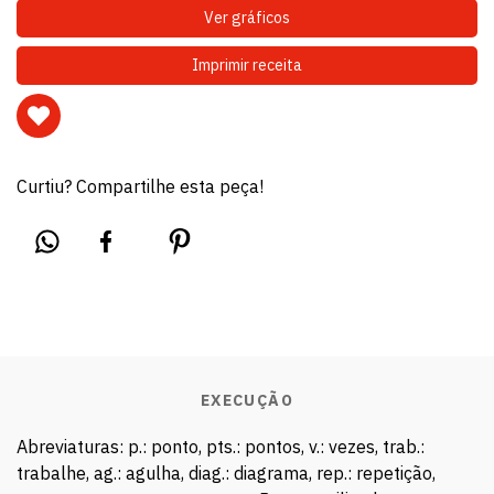
Curtiu? Compartilhe esta peça!
EXECUÇÃO
Abreviaturas: p.: ponto, pts.: pontos, v.: vezes, trab.:
trabalhe, ag.: agulha, diag.: diagrama, rep.: repetição,
rem.: rematar, aum.: aumente. Pontos utilizados no
crochê tunisiano: ponto fantasia: siga o diag. 1. Pontos
utilizados no crochê: corr.: correntinha, p.b.: ponto baixo.