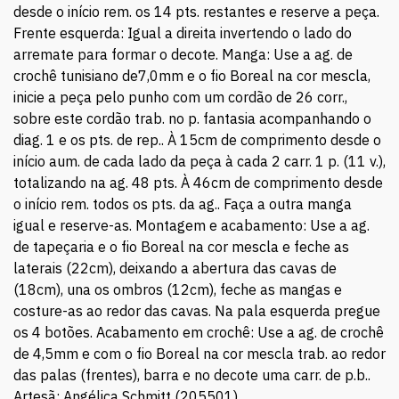
crochê tunisiano de7,0mm e o fio Boreal na cor mescla,
inicie a peça pelo punho com um cordão de 26 corr.,
sobre este cordão trab. no p. fantasia acompanhando o
diag. 1 e os pts. de rep.. À 15cm de comprimento desde o
início aum. de cada lado da peça à cada 2 carr. 1 p. (11 v.),
totalizando na ag. 48 pts. À 46cm de comprimento desde
o início rem. todos os pts. da ag.. Faça a outra manga
igual e reserve-as. Montagem e acabamento: Use a ag.
de tapeçaria e o fio Boreal na cor mescla e feche as
laterais (22cm), deixando a abertura das cavas de
(18cm), una os ombros (12cm), feche as mangas e
costure-as ao redor das cavas. Na pala esquerda pregue
os 4 botões. Acabamento em crochê: Use a ag. de crochê
de 4,5mm e com o fio Boreal na cor mescla trab. ao redor
das palas (frentes), barra e no decote uma carr. de p.b..
Artesã: Angélica Schmitt (205501)