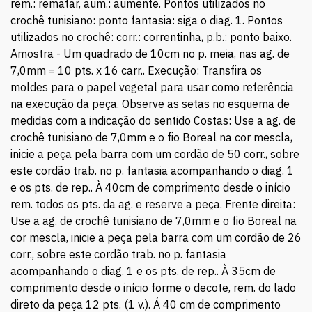
Amostra - Um quadrado de 10cm no p. meia, nas ag. de
7,0mm = 10 pts. x 16 carr.. Execução: Transfira os
moldes para o papel vegetal para usar como referência
na execução da peça. Observe as setas no esquema de
medidas com a indicação do sentido Costas: Use a ag. de
crochê tunisiano de 7,0mm e o fio Boreal na cor mescla,
inicie a peça pela barra com um cordão de 50 corr., sobre
este cordão trab. no p. fantasia acompanhando o diag. 1
e os pts. de rep.. À 40cm de comprimento desde o início
rem. todos os pts. da ag. e reserve a peça. Frente direita:
Use a ag. de crochê tunisiano de 7,0mm e o fio Boreal na
cor mescla, inicie a peça pela barra com um cordão de 26
corr., sobre este cordão trab. no p. fantasia
acompanhando o diag. 1 e os pts. de rep.. À 35cm de
comprimento desde o início forme o decote, rem. do lado
direto da peça 12 pts. (1 v.). Á 40 cm de comprimento
desde o início rem. os 14 pts. restantes e reserve a peça.
Frente esquerda: Igual a direita invertendo o lado do
arremate para formar o decote. Manga: Use a ag. de