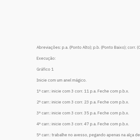
Abreviações: p.a. (Ponto Alto); p.b. (Ponto Baixo); corr. (C
Execução:
Gráfico 1
Inicie com um anel mágico.
1ª carr.: inicie com 3 corr. 11 p.a. Feche com p.b.x.
2ª carr.: inicie com 3 corr. 23 p.a. Feche com p.b.x.
3ª carr.: inicie com 3 corr. 35 p.a. Feche com p.b.x.
4ª carr.: inicie com 3 corr. 47 p.a. Feche com p.b.x.
5ª carr.: trabalhe no avesso, pegando apenas na alça de