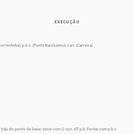
EXECUÇÃO
orrentinha); p.b.x. (Ponto Baixíssimo); carr. (Carreira).
 trás do ponto de base; inicie com 1 corr. 47 p.b. Feche com p.b.x.