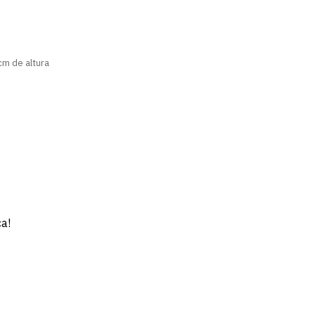
m
cm de altura
ça!