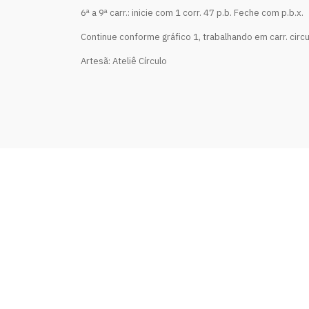
6ª a 9ª carr.: inicie com 1 corr. 47 p.b. Feche com p.b.x.
Continue conforme gráfico 1, trabalhando em carr. circu
Artesã: Ateliê Círculo