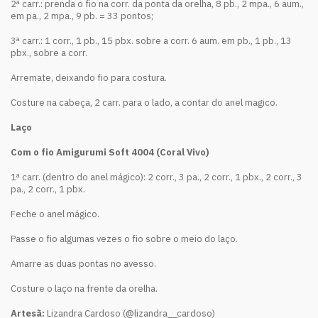
2ª carr.: prenda o fio na corr. da ponta da orelha, 8 pb., 2 mpa., 6 aum.,
em pa., 2 mpa., 9 pb. = 33 pontos;
3ª carr.: 1 corr., 1 pb., 15 pbx. sobre a corr. 6 aum. em pb., 1 pb., 13
pbx., sobre a corr.
Arremate, deixando fio para costura.
Costure na cabeça, 2 carr. para o lado, a contar do anel magico.
Laço
Com o fio Amigurumi Soft 4004 (Coral Vivo)
1ª carr. (dentro do anel mágico): 2 corr., 3 pa., 2 corr., 1 pbx., 2 corr., 3
pa., 2 corr., 1 pbx.
Feche o anel mágico.
Passe o fio algumas vezes o fio sobre o meio do laço.
Amarre as duas pontas no avesso.
Costure o laço na frente da orelha.
Artesã:
Lizandra Cardoso (@lizandra__cardoso)