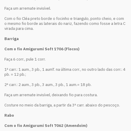
Faça um arremate invisível.
Com o fio Cléa preto borde o focinho e triangulo, ponto cheio, e com
o mesmo fio borde as laterais do nariz, fazendo como fosse a letra C
virada para cima.
Barriga
Com o fio Amigurumi Soft 1706 (Flocos)
Faça 6 corr., pule 1 corr.
1ª carr.: 1 aum., 3 pb., 1 aumT. na última corr., no outro lado das corr.: 4
pb. = 12 pb.;
2ª carr.: 2 aum., 3 pb., 3 aum., 3 pb., 1 aum.= 18 pb.
Faça um arremate invisível, deixando fio para costura.
Costure no meio da barriga, a partir da 3ª carr. abaixo do pescoço.
Rabo
Com o fio Amigurumi Soft 7062 (Amendoim)