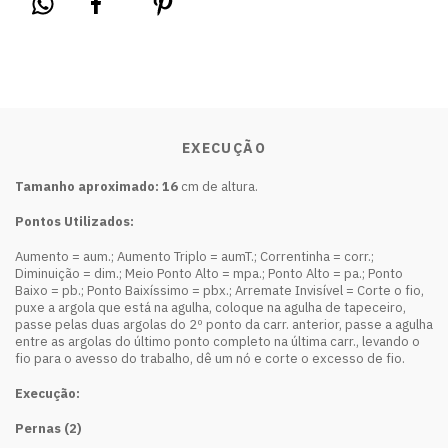
EXECUÇÃO
Tamanho aproximado:
16
cm de altura.
Pontos Utilizados:
Aumento = aum.; Aumento Triplo = aumT.; Correntinha = corr.;
Diminuição = dim.; Meio Ponto Alto = mpa.; Ponto Alto = pa.; Ponto
Baixo = pb.; Ponto Baixíssimo = pbx.; Arremate Invisível = Corte o fio,
puxe a argola que está na agulha, coloque na agulha de tapeceiro,
passe pelas duas argolas do 2º ponto da carr. anterior, passe a agulha
entre as argolas do último ponto completo na última carr., levando o
fio para o avesso do trabalho, dê um nó e corte o excesso de fio.
Execução:
Pernas (2)