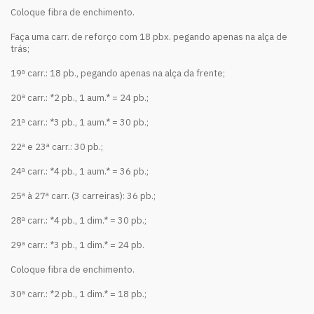
Coloque fibra de enchimento.
Faça uma carr. de reforço com 18 pbx. pegando apenas na alça de
trás;
19ª carr.: 18 pb., pegando apenas na alça da frente;
20ª carr.: *2 pb., 1 aum.* = 24 pb.;
21ª carr.: *3 pb., 1 aum.* = 30 pb.;
22ª e 23ª carr.: 30 pb.;
24ª carr.: *4 pb., 1 aum.* = 36 pb.;
25ª à 27ª carr. (3 carreiras): 36 pb.;
28ª carr.: *4 pb., 1 dim.* = 30 pb.;
29ª carr.: *3 pb., 1 dim.* = 24 pb.
Coloque fibra de enchimento.
30ª carr.: *2 pb., 1 dim.* = 18 pb.;