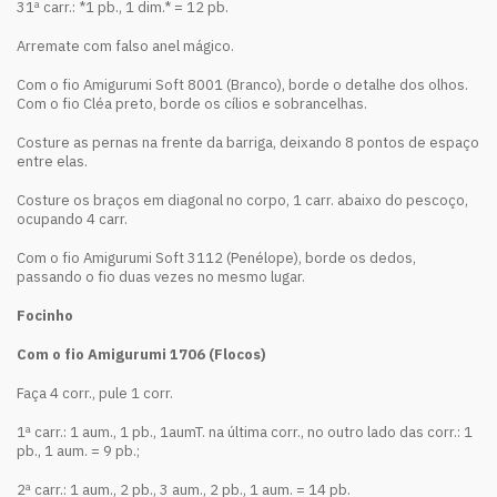
31ª carr.: *1 pb., 1 dim.* = 12 pb.
Arremate com falso anel mágico.
Com o fio Amigurumi Soft 8001 (Branco), borde o detalhe dos olhos.
Com o fio Cléa preto, borde os cílios e sobrancelhas.
Costure as pernas na frente da barriga, deixando 8 pontos de espaço
entre elas.
Costure os braços em diagonal no corpo, 1 carr. abaixo do pescoço,
ocupando 4 carr.
Com o fio Amigurumi Soft 3112 (Penélope), borde os dedos,
passando o fio duas vezes no mesmo lugar.
Focinho
Com o fio Amigurumi 1706 (Flocos)
Faça 4 corr., pule 1 corr.
1ª carr.: 1 aum., 1 pb., 1aumT. na última corr., no outro lado das corr.: 1
pb., 1 aum. = 9 pb.;
2ª carr.: 1 aum., 2 pb., 3 aum., 2 pb., 1 aum. = 14 pb.