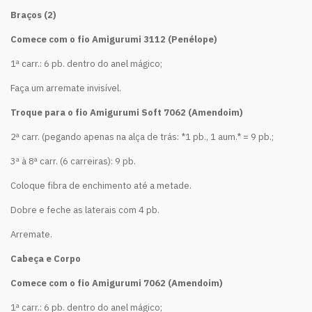
Braços (2)
Comece com o fio Amigurumi 3112 (Penélope)
1ª carr.: 6 pb. dentro do anel mágico;
Faça um arremate invisível.
Troque para o fio Amigurumi Soft 7062 (Amendoim)
2ª carr. (pegando apenas na alça de trás: *1 pb., 1 aum.* = 9 pb.;
3ª à 8ª carr. (6 carreiras): 9 pb.
Coloque fibra de enchimento até a metade.
Dobre e feche as laterais com 4 pb.
Arremate.
Cabeça e Corpo
Comece com o fio Amigurumi 7062 (Amendoim)
1ª carr.: 6 pb. dentro do anel mágico;