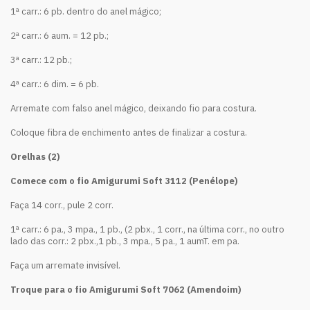
1ª carr.: 6 pb. dentro do anel mágico;
2ª carr.: 6 aum. = 12 pb.;
3ª carr.: 12 pb.;
4ª carr.: 6 dim. = 6 pb.
Arremate com falso anel mágico, deixando fio para costura.
Coloque fibra de enchimento antes de finalizar a costura.
Orelhas (2)
Comece com o fio Amigurumi Soft 3112 (Penélope)
Faça 14 corr., pule 2 corr.
1ª carr.: 6 pa., 3 mpa., 1 pb., (2 pbx., 1 corr., na última corr., no outro
lado das corr.: 2 pbx.,1 pb., 3 mpa., 5 pa., 1 aumT. em pa.
Faça um arremate invisível.
Troque para o fio Amigurumi Soft 7062 (Amendoim)