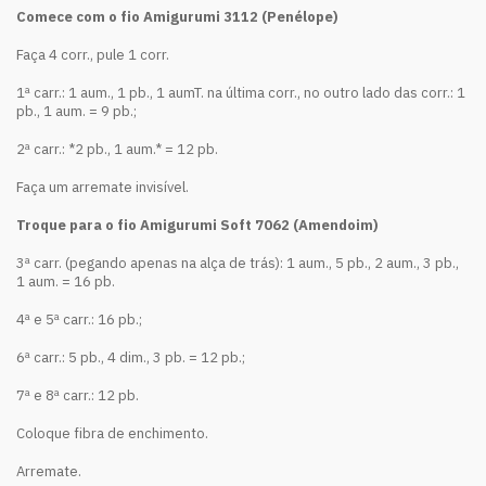
Comece com o fio Amigurumi 3112 (Penélope)
Faça 4 corr., pule 1 corr.
1ª carr.: 1 aum., 1 pb., 1 aumT. na última corr., no outro lado das corr.: 1
pb., 1 aum. = 9 pb.;
2ª carr.: *2 pb., 1 aum.* = 12 pb.
Faça um arremate invisível.
Troque para o fio Amigurumi Soft 7062 (Amendoim)
3ª carr. (pegando apenas na alça de trás): 1 aum., 5 pb., 2 aum., 3 pb.,
1 aum. = 16 pb.
4ª e 5ª carr.: 16 pb.;
6ª carr.: 5 pb., 4 dim., 3 pb. = 12 pb.;
7ª e 8ª carr.: 12 pb.
Coloque fibra de enchimento.
Arremate.