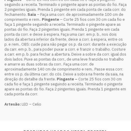
seguindo a receita. Terminado o pingente apare as pontas do fio. Faça
2 pingentes iguais. Prenda 1 pingente em cada ponta de cada corr. do
fechamento.
Saia
– Faça uma corr. de aproximadamente 100 cm de
comprimento e rem..
Pingente
– Corte 25 fios com 30 cm cada fio e
faça 1 pingente seguindo a receita. Terminado o pingente apare as
pontas do fio. Faça 2 pingentes iguais. Prenda 1 pingente em cada
ponta da corr. e deixe à espera. Faça uma carr. em p. b., nos dois
lados da abertura inferior da frente, deixe a corr. à espera, entre os
p. e rem.. OBS: cuide para não pegar os p. da corr. durante a execução
da carr. em p. b., para poder puxar a corr. e franzir o trabalho. Costure
a carr. em p. b. para fechar a abertura. Deixe a sobre da corr. igual dos
dois lados. Puxe as pontas da corr., de uma leve franzida no trabalho
e amarre as duas sobras da corr.. Faça uma corr. de
aproximadamente 140 cm de comprimento e rem.. Passe essa corr.
entre os p. da última carr. do cós. Deixe a sobra na frente da saia, na
direção do detalhe da frente.
Pingente –
Corte 25 fios com 30 cm
cada fio e faça 1 pingente seguindo a receita. Terminado o pingente
apare as pontas do fio. Faça 2 pingentes iguais. Prenda 1 pingente em
cada ponta da corr.
Artesão:
LED – Celio