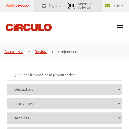
Acessar
Lojista
PTBR
boletos
Página inicial
Receitas
Conjunto LED