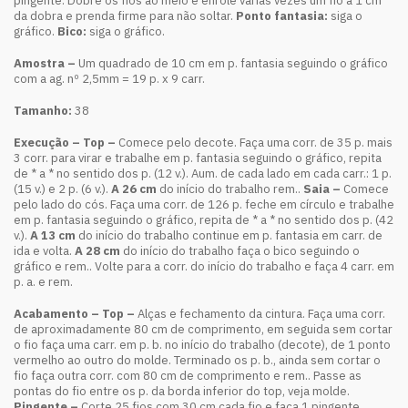
pingente. Dobre os fios ao meio e enrole várias vezes um fio a 1 cm
da dobra e prenda firme para não soltar.
Ponto fantasia:
siga o
gráfico.
Bico:
siga o gráfico.
Amostra –
Um quadrado de 10 cm em p. fantasia seguindo o gráfico
com a ag. nº 2,5mm = 19 p. x 9 carr.
Tamanho:
38
Execução – Top –
Comece pelo decote. Faça uma corr. de 35 p. mais
3 corr. para virar e trabalhe em p. fantasia seguindo o gráfico, repita
de * a * no sentido dos p. (12 v.). Aum. de cada lado em cada carr.: 1 p.
(15 v.) e 2 p. (6 v.).
A 26 cm
do início do trabalho rem..
Saia –
Comece
pelo lado do cós. Faça uma corr. de 126 p. feche em círculo e trabalhe
em p. fantasia seguindo o gráfico, repita de * a * no sentido dos p. (42
v.).
A 13 cm
do início do trabalho continue em p. fantasia em carr. de
ida e volta.
A 28 cm
do início do trabalho faça o bico seguindo o
gráfico e rem.. Volte para a corr. do início do trabalho e faça 4 carr. em
p. a. e rem.
Acabamento – Top –
Alças e fechamento da cintura. Faça uma corr.
de aproximadamente 80 cm de comprimento, em seguida sem cortar
o fio faça uma carr. em p. b. no início do trabalho (decote), de 1 ponto
vermelho ao outro do molde. Terminado os p. b., ainda sem cortar o
fio faça outra corr. com 80 cm de comprimento e rem.. Passe as
pontas do fio entre os p. da borda inferior do top, veja molde.
Pingente –
Corte 25 fios com 30 cm cada fio e faça 1 pingente