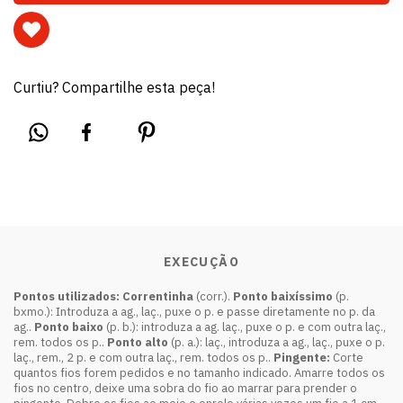
Curtiu? Compartilhe esta peça!
EXECUÇÃO
Pontos utilizados:
Correntinha
(corr.).
Ponto baixíssimo
(p.
bxmo.): Introduza a ag., laç., puxe o p. e passe diretamente no p. da
ag..
Ponto baixo
(p. b.): introduza a ag. laç., puxe o p. e com outra laç.,
rem. todos os p..
Ponto alto
(p. a.): laç., introduza a ag., laç., puxe o p.
laç., rem., 2 p. e com outra laç., rem. todos os p..
Pingente:
Corte
quantos fios forem pedidos e no tamanho indicado. Amarre todos os
fios no centro, deixe uma sobra do fio ao marrar para prender o