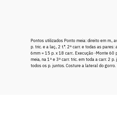
Pontos utilizados Ponto meia: direito em m., ave
p. tric. e a laç., 2 t.*. 2ª carr. e todas as p
6mm = 15 p. x 18 carr.. Execução -Monte 60 p. 
meia, na 1ª e 3ª carr. tric. em toda a carr. 2
todos os p. juntos. Costure a lateral do gorro