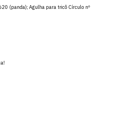
620 (panda); Agulha para tricô Círculo nº
ça!