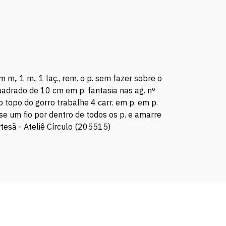
m m,. 1 m., 1 laç., rem. o p. sem fazer sobre o
m quadrado de 10 cm em p. fantasia nas ag. nº
o topo do gorro trabalhe 4 carr. em p. em p.
asse um fio por dentro de todos os p. e amarre
rtesã - Ateliê Círculo (205515)