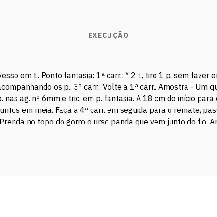
EXECUÇÃO
sso em t.. Ponto fantasia: 1ª carr.: * 2 t., tire 1 p. sem fazer e
ares: acompanhando os p.. 3ª carr.: Volte a 1ª carr.. Amostra - U
nas ag. nº 6mm e tric. em p. fantasia. A 18 cm do início para 
 p. juntos em meia. Faça a 4ª carr. em seguida para o remate, p
. Prenda no topo do gorro o urso panda que vem junto do fio. A