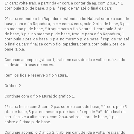
1ª carr.: volte trab. a partir da 4ª corr. a contar da ag. com 2 p.a., * 1
corr. pule 1 p. de base, 3 p.a., * rep. de *a* até o final da carr.
2ª carr.: emende o fio Rapadura, estenda o fio Natural sobre a carr. de
base, com o fio Rapadura, inicie com 4 corr., pule 2 pts. de base, 3 p.a.
no mesmo p. de base, * troque para o fio Natural, 1 corr. pule 3 pts.
de base, 3 p.a. no mesmo p. de base, troque para o fio Rapadura, 1
corr. pule 3 pts. de base ,3 p.a. no mesmo p. de base, * rep. de *a* até
o final da carr. finalize com o fio Rapadura com 1 corr. pule 2 pts. de
base, 1 p.a.
Continue acomp. o gráfico 1, trab. em carr. de ida e volta, realizando
as devidas trocas de cores.
Rem. os fios e reserve o fio Natural.
Gráfico 2
Continue com o fio Natural do gráfico 1.
1ª carr.: Inicie com 3 corr. 2 p.a. sobre a corr. de base, * 1 corr. pule 3
pts. de base, 3 p.a. no mesmo p. de base, * rep. de *a* até o final da
carr. finalize a última rep. com 2 p.a. sobre a corr. de base, 1 p.a.
sobre o último p. de base.
Continue acomp. o gráfico 2, trab. em carr. de ida e volta, realizando