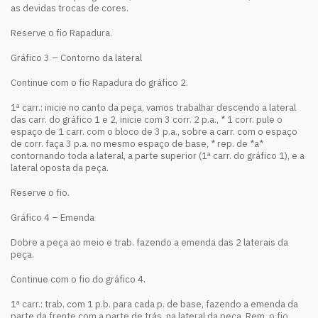
as devidas trocas de cores.
Reserve o fio Rapadura.
Gráfico 3 – Contorno da lateral
Continue com o fio Rapadura do gráfico 2.
1ª carr.: inicie no canto da peça, vamos trabalhar descendo a lateral
das carr. do gráfico 1 e 2, inicie com 3 corr. 2 p.a., * 1 corr. pule o
espaço de 1 carr. com o bloco de 3 p.a., sobre a carr. com o espaço
de corr. faça 3 p.a. no mesmo espaço de base, * rep. de *a*
contornando toda a lateral, a parte superior (1ª carr. do gráfico 1), e a
lateral oposta da peça.
Reserve o fio.
Gráfico 4 – Emenda
Dobre a peça ao meio e trab. fazendo a emenda das 2 laterais da
peça.
Continue com o fio do gráfico 4.
1ª carr.: trab. com 1 p.b. para cada p. de base, fazendo a emenda da
parte da frente com a parte de trás, na lateral da peça. Rem. o fio.