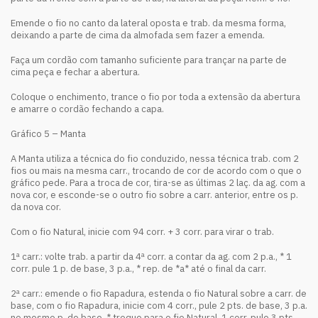
Emende o fio no canto da lateral oposta e trab. da mesma forma,
deixando a parte de cima da almofada sem fazer a emenda.
Faça um cordão com tamanho suficiente para trançar na parte de
cima peça e fechar a abertura.
Coloque o enchimento, trance o fio por toda a extensão da abertura
e amarre o cordão fechando a capa.
Gráfico 5 – Manta
A Manta utiliza a técnica do fio conduzido, nessa técnica trab. com 2
fios ou mais na mesma carr., trocando de cor de acordo com o que o
gráfico pede. Para a troca de cor, tira-se as últimas 2 laç. da ag. com a
nova cor, e esconde-se o outro fio sobre a carr. anterior, entre os p.
da nova cor.
Com o fio Natural, inicie com 94 corr. + 3 corr. para virar o trab.
1ª carr.: volte trab. a partir da 4ª corr. a contar da ag. com 2 p.a., * 1
corr. pule 1 p. de base, 3 p.a., * rep. de *a* até o final da carr.
2ª carr.: emende o fio Rapadura, estenda o fio Natural sobre a carr. de
base, com o fio Rapadura, inicie com 4 corr., pule 2 pts. de base, 3 p.a.
no mesmo p. de base, * troque para o fio Natural, 1 corr. pule 3 pts.