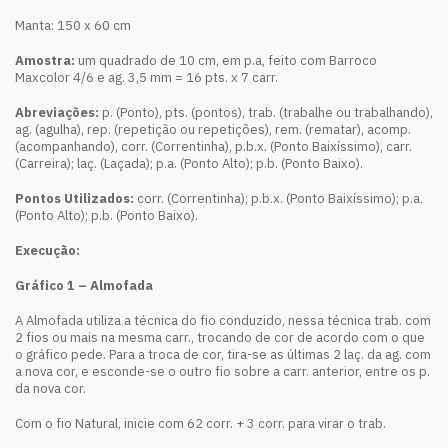
Manta: 150 x 60 cm
Amostra:
um quadrado de 10 cm, em p.a, feito com Barroco
Maxcolor 4/6 e ag. 3,5 mm = 16 pts. x 7 carr.
Abreviações:
p. (Ponto), pts. (pontos), trab. (trabalhe ou trabalhando),
ag. (agulha), rep. (repetição ou repetições), rem. (rematar), acomp.
(acompanhando), corr. (Correntinha), p.b.x. (Ponto Baixíssimo), carr.
(Carreira); laç. (Laçada); p.a. (Ponto Alto); p.b. (Ponto Baixo).
Pontos Utilizados:
corr. (Correntinha); p.b.x. (Ponto Baixíssimo); p.a.
(Ponto Alto); p.b. (Ponto Baixo).
Execução:
Gráfico 1 – Almofada
A Almofada utiliza a técnica do fio conduzido, nessa técnica trab. com
2 fios ou mais na mesma carr., trocando de cor de acordo com o que
o gráfico pede. Para a troca de cor, tira-se as últimas 2 laç. da ag. com
a nova cor, e esconde-se o outro fio sobre a carr. anterior, entre os p.
da nova cor.
Com o fio Natural, inicie com 62 corr. + 3 corr. para virar o trab.