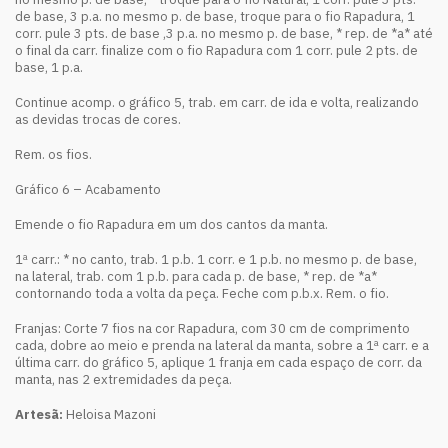
de base, 3 p.a. no mesmo p. de base, troque para o fio Rapadura, 1
corr. pule 3 pts. de base ,3 p.a. no mesmo p. de base, * rep. de *a* até
o final da carr. finalize com o fio Rapadura com 1 corr. pule 2 pts. de
base, 1 p.a.
Continue acomp. o gráfico 5, trab. em carr. de ida e volta, realizando
as devidas trocas de cores.
Rem. os fios.
Gráfico 6 – Acabamento
Emende o fio Rapadura em um dos cantos da manta.
1ª carr.: * no canto, trab. 1 p.b. 1 corr. e 1 p.b. no mesmo p. de base,
na lateral, trab. com 1 p.b. para cada p. de base, * rep. de *a*
contornando toda a volta da peça. Feche com p.b.x. Rem. o fio.
Franjas: Corte 7 fios na cor Rapadura, com 30 cm de comprimento
cada, dobre ao meio e prenda na lateral da manta, sobre a 1ª carr. e a
última carr. do gráfico 5, aplique 1 franja em cada espaço de corr. da
manta, nas 2 extremidades da peça.
Artesã:
Heloisa Mazoni