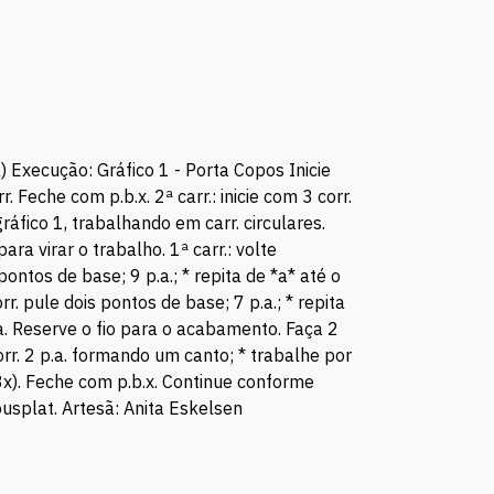
ra) Execução: Gráfico 1 - Porta Copos Inicie
r. Feche com p.b.x. 2ª carr.: inicie com 3 corr.
gráfico 1, trabalhando em carr. circulares.
ara virar o trabalho. 1ª carr.: volte
pontos de base; 9 p.a.; * repita de *a* até o
corr. pule dois pontos de base; 7 p.a.; * repita
lta. Reserve o fio para o acabamento. Faça 2
corr. 2 p.a. formando um canto; * trabalhe por
 (3x). Feche com p.b.x. Continue conforme
ousplat. Artesã: Anita Eskelsen