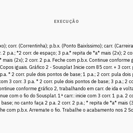
EXECUÇÃO
o); corr. (Correntinha); p.b.x. (Ponto Baixíssimo); carr. (Carrei
2 p.a.; *2 corr. de espaço; 3 p.a.* repita de *a* mais (2x); 2 cor
*a* mais (2x); 2 corr. 2 p.a. Feche com p.b.x. Continue conforme 
opos iguais. Gráfico 2 - Sousplat Inicie com 85 corr. + 3 corr. p
a. * 2 corr. pule dois pontos de base; 1 p.a.; 2 corr. pula dois 
e com 3 corr. 3 p.a. * 2 corr. pule dois pontos de base; 3 p.a.; 2 
. Continue conforme gráfico 2, trabalhando em carr. de ida e vo
e com o fio do Sousplat. 1ª carr.: inicie com 3 corr. 1 p.a. 2 
base; no canto faça 2 p.a. 2 corr. 2 p.a.; * repita de *a* mais
eche com p.b.x. Arremate o fio. Trabalhe o acabamento nos 2 S