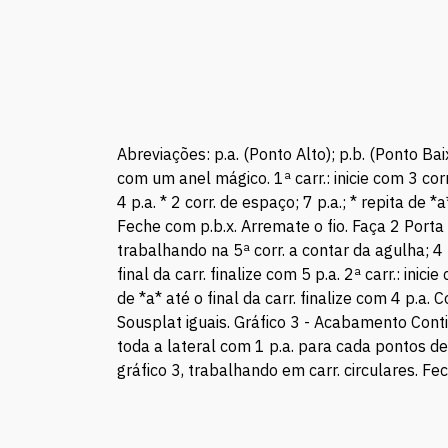
Abreviações: p.a. (Ponto Alto); p.b. (Ponto Baix
com um anel mágico. 1ª carr.: inicie com 3 corr. 
4 p.a. * 2 corr. de espaço; 7 p.a.; * repita de 
Feche com p.b.x. Arremate o fio. Faça 2 Porta C
trabalhando na 5ª corr. a contar da agulha; 4 p.
final da carr. finalize com 5 p.a. 2ª carr.: inici
de *a* até o final da carr. finalize com 4 p.a
Sousplat iguais. Gráfico 3 - Acabamento Continu
toda a lateral com 1 p.a. para cada pontos de 
gráfico 3, trabalhando em carr. circulares. F