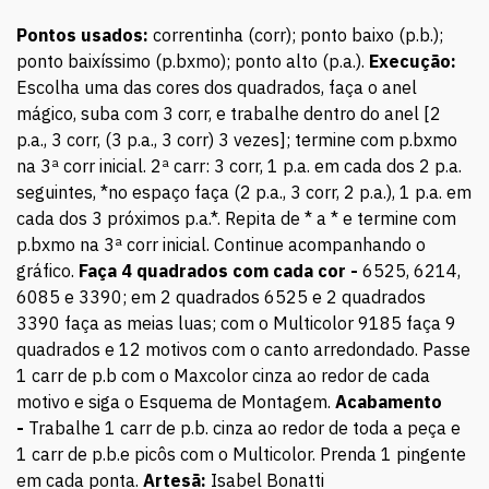
Pontos usados:
correntinha (corr); ponto baixo (p.b.);
ponto baixíssimo (p.bxmo); ponto alto (p.a.).
Execução:
Escolha uma das cores dos quadrados, faça o anel
mágico, suba com 3 corr, e trabalhe dentro do anel [2
p.a., 3 corr, (3 p.a., 3 corr) 3 vezes]; termine com p.bxmo
na 3ª corr inicial. 2ª carr: 3 corr, 1 p.a. em cada dos 2 p.a.
seguintes, *no espaço faça (2 p.a., 3 corr, 2 p.a.), 1 p.a. em
cada dos 3 próximos p.a.*. Repita de * a * e termine com
p.bxmo na 3ª corr inicial. Continue acompanhando o
gráfico.
Faça 4 quadrados com cada cor -
6525, 6214,
6085 e 3390; em 2 quadrados 6525 e 2 quadrados
3390 faça as meias luas; com o Multicolor 9185 faça 9
quadrados e 12 motivos com o canto arredondado. Passe
1 carr de p.b com o Maxcolor cinza ao redor de cada
motivo e siga o Esquema de Montagem.
Acabamento
-
Trabalhe 1 carr de p.b. cinza ao redor de toda a peça e
1 carr de p.b.e picôs com o Multicolor. Prenda 1 pingente
em cada ponta.
Artesã:
Isabel Bonatti