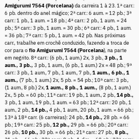
Amigurumi 7564 (Porcelana)
da carreira 1 à 23. 1ª carr.:
6 pb. dentro do anel mágico; 2ª carr.: 6 aum. = 12 pb.; 3ª
carr.: 1 pb., 1 aum. = 18 pb.; 4ª carr.: 2 pb., 1 aum. = 24
pb.; 5ª carr.: 3 pb., 1 aum. = 30 pb.; 6ª carr.: 4 pb., 1 aum.
= 36 pb.; 7ª carr.: 5 pb., 1 aum. = 42 pb. Nas próximas
carr., trabalhe em crochê conduzido, fazendo a troca de
cor para o
fio Amigurumi 7564 (Porcelana
), na parte
em negrito. 8ª carr.: (6 pb., 1 aum.) 2x, 3 pb.,
3 pb., 1
aum., 3 pb.,
3 pb., 1 aum., (6 pb., 1 aum.) 2x = 48 pb.; 9ª
carr.: 3 pb., 1 aum., 7 pb., 1 aum., 7 pb.,
1 aum., 6 pb., 1
aum.,
(7 pb., 1 aum.) 2x, 5 pb. = 54 pb.; 10ª carr.: 3 pb.,
(1 aum., 8 pb.) 2x,
1 aum., 8 pb., 1 aum.,
(8 pb., 1 aum.)
2x., 5 pb. = 60 pb.; 11ª carr.: 19 pb., 1 aum., 2 pb.,
14 pb.,
3 pb., 1 aum., 19 pb., 1 aum. = 63 pb.; 12ª carr.: 20 pb., 1
aum., 2 pb.,
14 pb.,
4 pb., 1 aum., 20 pb., 1 aum. = 66 pb.;
13ª à 18ª carr. (6 carreiras): 24 pb.,
14 pb.,
28 pb. = 66
pb.; 19ª carr.: 25 pb.,
12 pb.,
29 pb. = 66 pb.; 20ª carr.:
26 pb.,
10 pb.,
30 pb. = 66 pb.; 21ª carr.: 27 pb.,
8 pb.,