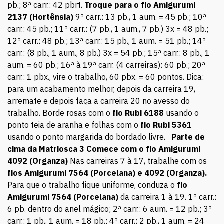
pb.; 8ª carr.: 42 pbrt.
Troque para o fio Amigurumi
2137 (Hortênsia)
9ª carr.: 13 pb., 1 aum. = 45 pb.; 10ª
carr.: 45 pb.; 11ª carr.: (7 pb., 1 aum., 7 pb.) 3x = 48 pb.;
12ª carr.: 48 pb.; 13ª carr.: 15 pb., 1 aum. = 51 pb.; 14ª
carr.: (8 pb., 1 aum., 8 pb.) 3x = 54 pb.; 15ª carr.: 8 pb., 1
aum. = 60 pb.; 16ª à 19ª carr. (4 carreiras): 60 pb.; 20ª
carr.: 1 pbx., vire o trabalho, 60 pbx. = 60 pontos. Dica:
para um acabamento melhor, depois da carreira 19,
arremate e depois faça a carreira 20 no avesso do
trabalho. Borde rosas com o
fio Rubi 6188
usando o
ponto teia de aranha e folhas com o
fio Rubi 5361
usando o ponto margarida do bordado livre.
Parte de
cima da Matriosca 3
Comece com o fio Amigurumi
4092 (Organza)
Nas carreiras 7 à 17, trabalhe com os
fios Amigurumi 7564 (Porcelana) e 4092 (Organza).
Para que o trabalho fique uniforme, conduza o
fio
Amigurumi 7564 (Porcelana)
da carreira 1 à 19. 1ª carr.:
6 pb. dentro do anel mágico; 2ª carr.: 6 aum. = 12 pb.; 3ª
carr.: 1 pb., 1 aum. = 18 pb.; 4ª carr.: 2 pb., 1 aum. = 24