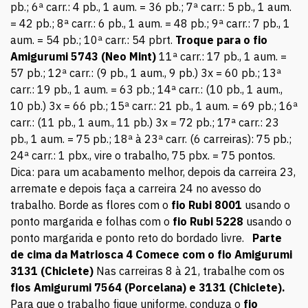
pb.; 6ª carr.: 4 pb., 1 aum. = 36 pb.; 7ª carr.: 5 pb., 1 aum.
= 42 pb.; 8ª carr.: 6 pb., 1 aum. = 48 pb.; 9ª carr.: 7 pb., 1
aum. = 54 pb.; 10ª carr.: 54 pbrt.
Troque para o fio
Amigurumi 5743 (Neo Mint)
11ª carr.: 17 pb., 1 aum. =
57 pb.; 12ª carr.: (9 pb., 1 aum., 9 pb.) 3x = 60 pb.; 13ª
carr.: 19 pb., 1 aum. = 63 pb.; 14ª carr.: (10 pb., 1 aum.,
10 pb.) 3x = 66 pb.; 15ª carr.: 21 pb., 1 aum. = 69 pb.; 16ª
carr.: (11 pb., 1 aum., 11 pb.) 3x = 72 pb.; 17ª carr.: 23
pb., 1 aum. = 75 pb.; 18ª à 23ª carr. (6 carreiras): 75 pb.;
24ª carr.: 1 pbx., vire o trabalho, 75 pbx. = 75 pontos.
Dica: para um acabamento melhor, depois da carreira 23,
arremate e depois faça a carreira 24 no avesso do
trabalho. Borde as flores com o
fio Rubi 8001
usando o
ponto margarida e folhas com o
fio Rubi 5228
usando o
ponto margarida e ponto reto do bordado livre.
Parte
de cima da Matriosca 4
Comece com o fio Amigurumi
3131 (Chiclete)
Nas carreiras 8 à 21, trabalhe com os
fios Amigurumi 7564 (Porcelana) e 3131 (Chiclete).
Para que o trabalho fique uniforme, conduza o
fio