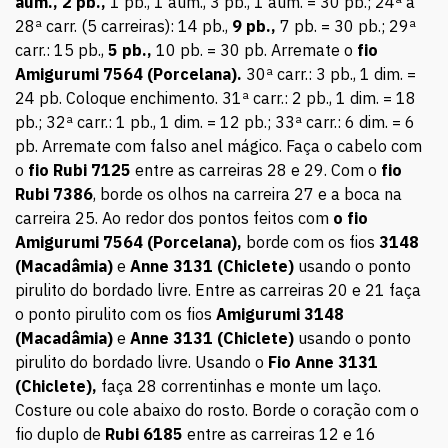
aum., 2 pb.,
1 pb., 1 aum., 3 pb., 1 aum. = 30 pb.; 24ª à
28ª carr. (5 carreiras): 14 pb.,
9 pb.,
7 pb. = 30 pb.; 29ª
carr.: 15 pb.,
5 pb.,
10 pb. = 30 pb. Arremate o
fio
Amigurumi 7564 (Porcelana).
30ª carr.: 3 pb., 1 dim. =
24 pb. Coloque enchimento. 31ª carr.: 2 pb., 1 dim. = 18
pb.; 32ª carr.: 1 pb., 1 dim. = 12 pb.; 33ª carr.: 6 dim. = 6
pb. Arremate com falso anel mágico. Faça o cabelo com
o
fio Rubi 7125
entre as carreiras 28 e 29. Com o
fio
Rubi 7386
, borde os olhos na carreira 27 e a boca na
carreira 25. Ao redor dos pontos feitos com
o fio
Amigurumi 7564 (Porcelana),
borde com os fios
3148
(Macadâmia)
e
Anne 3131
(Chiclete)
usando o ponto
pirulito do bordado livre. Entre as carreiras 20 e 21 faça
o ponto pirulito com os fios
Amigurumi
3148
(Macadâmia)
e
Anne 3131
(Chiclete)
usando o ponto
pirulito do bordado livre. Usando o
Fio Anne 3131
(Chiclete),
faça 28 correntinhas e monte um laço.
Costure ou cole abaixo do rosto. Borde o coração com o
fio duplo de
Rubi 6185
entre as carreiras 12 e 16