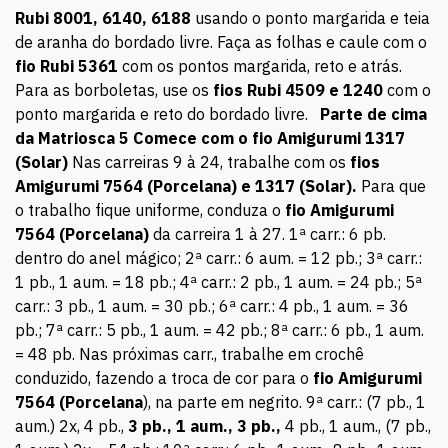
Rubi 8001, 6140, 6188
usando o ponto margarida e teia
de aranha do bordado livre. Faça as folhas e caule com o
fio Rubi 5361
com os pontos margarida, reto e atrás.
Para as borboletas, use os
fios Rubi 4509 e 1240
com o
ponto margarida e reto do bordado livre.
Parte de cima
da Matriosca 5
Comece com o fio Amigurumi 1317
(Solar)
Nas carreiras 9 à 24, trabalhe com os
fios
Amigurumi 7564 (Porcelana) e 1317 (Solar).
Para que
o trabalho fique uniforme, conduza o
fio Amigurumi
7564 (Porcelana)
da carreira 1 à 27. 1ª carr.: 6 pb.
dentro do anel mágico; 2ª carr.: 6 aum. = 12 pb.; 3ª carr.:
1 pb., 1 aum. = 18 pb.; 4ª carr.: 2 pb., 1 aum. = 24 pb.; 5ª
carr.: 3 pb., 1 aum. = 30 pb.; 6ª carr.: 4 pb., 1 aum. = 36
pb.; 7ª carr.: 5 pb., 1 aum. = 42 pb.; 8ª carr.: 6 pb., 1 aum.
= 48 pb. Nas próximas carr., trabalhe em crochê
conduzido, fazendo a troca de cor para o
fio Amigurumi
7564 (Porcelana
), na parte em negrito. 9ª carr.: (7 pb., 1
aum.) 2x, 4 pb.,
3 pb., 1 aum., 3 pb.,
4 pb., 1 aum., (7 pb.,