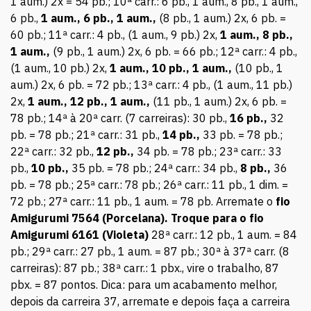
1 aum.) 2x = 54 pb.; 10ª carr.: 6 pb., 1 aum., 8 pb., 1 aum.,
6 pb.,
1 aum., 6 pb., 1 aum.,
(8 pb., 1 aum.) 2x, 6 pb. =
60 pb.; 11ª carr.: 4 pb., (1 aum., 9 pb.) 2x,
1 aum., 8 pb.,
1 aum.,
(9 pb., 1 aum.) 2x, 6 pb. = 66 pb.; 12ª carr.: 4 pb.,
(1 aum., 10 pb.) 2x,
1 aum., 10 pb., 1 aum.,
(10 pb., 1
aum.) 2x, 6 pb. = 72 pb.; 13ª carr.: 4 pb., (1 aum., 11 pb.)
2x,
1 aum., 12 pb., 1 aum.,
(11 pb., 1 aum.) 2x, 6 pb. =
78 pb.; 14ª à 20ª carr. (7 carreiras): 30 pb.,
16 pb.,
32
pb. = 78 pb.; 21ª carr.: 31 pb.,
14 pb.,
33 pb. = 78 pb.;
22ª carr.: 32 pb.,
12 pb.,
34 pb. = 78 pb.; 23ª carr.: 33
pb.,
10 pb.,
35 pb. = 78 pb.; 24ª carr.: 34 pb.,
8 pb.,
36
pb. = 78 pb.; 25ª carr.: 78 pb.; 26ª carr.: 11 pb., 1 dim. =
72 pb.; 27ª carr.: 11 pb., 1 aum. = 78 pb. Arremate o
fio
Amigurumi 7564 (Porcelana).
Troque para o fio
Amigurumi 6161 (Violeta)
28ª carr.: 12 pb., 1 aum. = 84
pb.; 29ª carr.: 27 pb., 1 aum. = 87 pb.; 30ª à 37ª carr. (8
carreiras): 87 pb.; 38ª carr.: 1 pbx., vire o trabalho, 87
pbx. = 87 pontos. Dica: para um acabamento melhor,
depois da carreira 37, arremate e depois faça a carreira