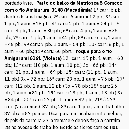
bordado livre.
Parte de baixo da Matriosca 5
Comece
com o fio Amigurumi 3148 (Macadâmia)
1ª carr.: 6 pb.
dentro do anel mágico; 2ª carr.: 6 aum. = 12 pb.; 3ª carr.:
1 pb., 1 aum. = 18 pb.; 4ª carr.: 2 pb., 1 aum. = 24 pb.; 5ª
carr.: 3 pb., 1 aum. = 30 pb.; 6ª carr.: 4 pb., 1 aum. = 36
pb.; 7ª carr.: 5 pb., 1 aum. = 42 pb.; 8ª carr.: 6 pb., 1 aum.
= 48 pb.; 9ª carr.: 7 pb., 1 aum. = 54 pb.; 10ª carr.: 8 pb., 1
aum. = 60 pb.; 11ª carr.: 60 pbrt.
Troque para o fio
Amigurumi 6161 (Violeta)
12ª carr.: 19 pb., 1 aum. = 63
pb.; 13ª carr.: (10 pb., 1 aum., 10 pb.) 3x = 66 pb.; 14ª
carr.: 21 pb., 1 aum. = 69 pb.; 15ª carr.: (11 pb., 1 aum.,
11 pb.) 3x = 72 pb.; 16ª carr.: 23 pb., 1 aum. = 75 pb.; 17ª
carr.: (12 pb., 1 aum., 12 pb.) 3x = 78 pb.; 18ª carr.: 25
pb., 1 aum. = 81 pb.; 19ª carr.: (13 pb., 1 aum., 13 pb.) 3x
= 84 pb.; 20ª carr.: 27 pb., 1 aum. = 87 pb.; 21ª à 27ª
carr. (7 carreiras): 87 pb.; 28ª carr.: 1 pbx., vire o trabalho,
87 pbx. = 87 pontos. Dica: para um acabamento melhor,
depois da carreira 27, arremate e depois faça a carreira
28 no avesso do trabalho. Borde as flores com os
fios