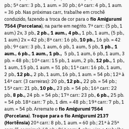
pb.; 5ª carr.: 3 pb., 1 aum. = 30 pb.; 6ª carr.: 4 pb., 1 aum.
= 36 pb. Nas próximas carr., trabalhe em crochê
conduzido, fazendo a troca de cor para o
fio Amigurumi
7564 (Porcelana
), na parte em negrito. 7ª carr.: (5 pb., 1
aum.) 2x, 3 pb.,
2 pb., 1 aum., 4 pb.,
1 pb., 1 aum., (5 pb.,
1 aum.) 2x = 42 pb.; 8ª carr.: 16 pb.,
10 pb.,
16 pb. = 42
pb.; 9ª carr.: 3 pb., 1 aum., 6 pb., 1 aum., 5 pb.,
1 pb., 1
aum., 6 pb., 1 aum., 1 pb.,
5 pb., 1 aum., 6 pb., 1 aum., 3
pb. = 48 pb.; 10ª carr.: 15 pb., 1 aum., 2 pb.,
12 pb.,
1 pb.,
1 aum., 15 pb., 1 aum. = 51 pb.; 11ª carr.: 16 pb., 1 aum.,
2 pb.,
12 pb.,
2 pb., 1 aum., 16 pb., 1 aum. = 54 pb.; 12ª à
14ª carr. (3 carreiras): 20 pb.,
12 pb.,
22 pb. = 54 pb.;
15ª carr.: 21 pb.,
10 pb.,
23 pb. = 54 pb.; 16ª carr.: 22
pb.,
8 pb.,
24 pb. = 54 pb.; 17ª carr.: 23 pb.,
6 pb.,
25 pb.
= 54 pb. 18ª carr.: 7 pb., 1 dim. = 48 pb.; 19ª carr.: 7 pb., 1
aum. = 54 pb. Arremate o
fio Amigurumi 7564
(Porcelana
).
Troque para o fio Amigurumi 2137
(Hortênsia)
20ª carr.: 8 pb., 1 aum. = 60 pb.; 21ª à 25ª