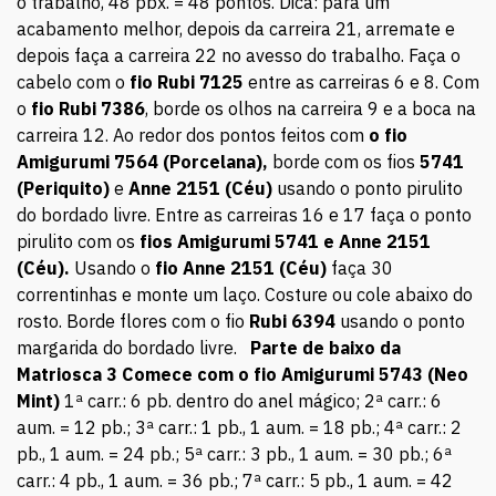
o trabalho, 48 pbx. = 48 pontos. Dica: para um
acabamento melhor, depois da carreira 21, arremate e
depois faça a carreira 22 no avesso do trabalho. Faça o
cabelo com o
fio Rubi 7125
entre as carreiras 6 e 8. Com
o
fio Rubi 7386
, borde os olhos na carreira 9 e a boca na
carreira 12. Ao redor dos pontos feitos com
o fio
Amigurumi 7564 (Porcelana),
borde com os fios
5741
(Periquito)
e
Anne 2151 (Céu)
usando o ponto pirulito
do bordado livre. Entre as carreiras 16 e 17 faça o ponto
pirulito com os
fios Amigurumi 5741 e Anne 2151
(Céu).
Usando o
fio Anne 2151 (Céu)
faça 30
correntinhas e monte um laço. Costure ou cole abaixo do
rosto. Borde flores com o fio
Rubi 6394
usando o ponto
margarida do bordado livre.
Parte de baixo da
Matriosca 3
Comece com o fio Amigurumi 5743 (Neo
Mint)
1ª carr.: 6 pb. dentro do anel mágico; 2ª carr.: 6
aum. = 12 pb.; 3ª carr.: 1 pb., 1 aum. = 18 pb.; 4ª carr.: 2
pb., 1 aum. = 24 pb.; 5ª carr.: 3 pb., 1 aum. = 30 pb.; 6ª
carr.: 4 pb., 1 aum. = 36 pb.; 7ª carr.: 5 pb., 1 aum. = 42