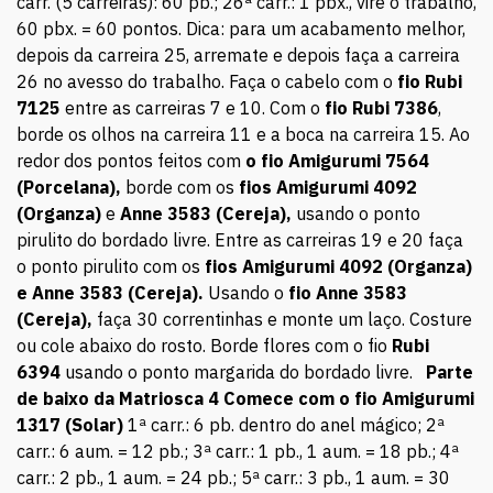
carr. (5 carreiras): 60 pb.; 26ª carr.: 1 pbx., vire o trabalho,
60 pbx. = 60 pontos. Dica: para um acabamento melhor,
depois da carreira 25, arremate e depois faça a carreira
26 no avesso do trabalho. Faça o cabelo com o
fio Rubi
7125
entre as carreiras 7 e 10. Com o
fio Rubi 7386
,
borde os olhos na carreira 11 e a boca na carreira 15. Ao
redor dos pontos feitos com
o fio Amigurumi 7564
(Porcelana),
borde com os
fios Amigurumi
4092
(Organza)
e
Anne 3583 (Cereja),
usando o ponto
pirulito do bordado livre. Entre as carreiras 19 e 20 faça
o ponto pirulito com os
fios Amigurumi
4092 (Organza)
e Anne 3583 (Cereja).
Usando o
fio Anne 3583
(Cereja),
faça 30 correntinhas e monte um laço. Costure
ou cole abaixo do rosto. Borde flores com o fio
Rubi
6394
usando o ponto margarida do bordado livre.
Parte
de baixo da Matriosca 4
Comece com o fio Amigurumi
1317 (Solar)
1ª carr.: 6 pb. dentro do anel mágico; 2ª
carr.: 6 aum. = 12 pb.; 3ª carr.: 1 pb., 1 aum. = 18 pb.; 4ª
carr.: 2 pb., 1 aum. = 24 pb.; 5ª carr.: 3 pb., 1 aum. = 30