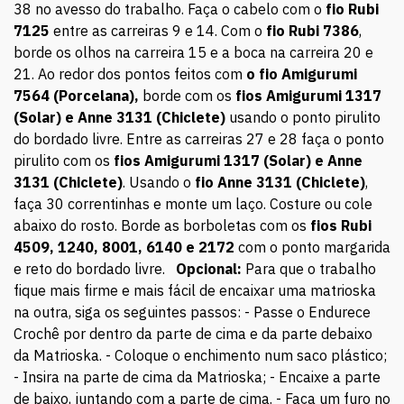
38 no avesso do trabalho. Faça o cabelo com o
fio Rubi
7125
entre as carreiras 9 e 14. Com o
fio Rubi 7386
,
borde os olhos na carreira 15 e a boca na carreira 20 e
21. Ao redor dos pontos feitos com
o fio Amigurumi
7564 (Porcelana),
borde com os
fios Amigurumi
1317
(Solar) e Anne 3131 (Chiclete)
usando o ponto pirulito
do bordado livre. Entre as carreiras 27 e 28 faça o ponto
pirulito com os
fios Amigurumi
1317 (Solar) e Anne
3131 (Chiclete)
. Usando o
fio Anne 3131 (Chiclete)
,
faça 30 correntinhas e monte um laço. Costure ou cole
abaixo do rosto. Borde as borboletas com os
fios Rubi
4509, 1240, 8001, 6140 e 2172
com o ponto margarida
e reto do bordado livre.
Opcional:
Para que o trabalho
fique mais firme e mais fácil de encaixar uma matrioska
na outra, siga os seguintes passos: - Passe o Endurece
Crochê por dentro da parte de cima e da parte debaixo
da Matrioska. - Coloque o enchimento num saco plástico;
- Insira na parte de cima da Matrioska; - Encaixe a parte
de baixo, juntando com a parte de cima. - Faça um furo no