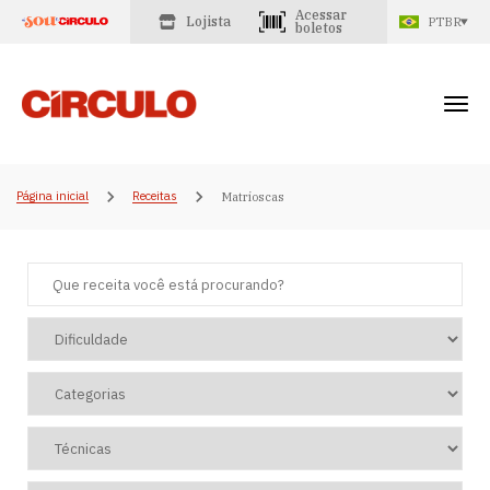
Acessar
Lojista
PTBR
boletos
Página inicial
Receitas
Matrioscas