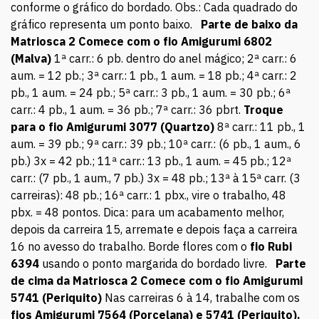
conforme o gráfico do bordado. Obs.: Cada quadrado do
gráfico representa um ponto baixo.
Parte de baixo da
Matriosca 2
Comece com o fio Amigurumi 6802
(Malva)
1ª carr.: 6 pb. dentro do anel mágico; 2ª carr.: 6
aum. = 12 pb.; 3ª carr.: 1 pb., 1 aum. = 18 pb.; 4ª carr.: 2
pb., 1 aum. = 24 pb.; 5ª carr.: 3 pb., 1 aum. = 30 pb.; 6ª
carr.: 4 pb., 1 aum. = 36 pb.; 7ª carr.: 36 pbrt.
Troque
para o fio Amigurumi 3077 (Quartzo)
8ª carr.: 11 pb., 1
aum. = 39 pb.; 9ª carr.: 39 pb.; 10ª carr.: (6 pb., 1 aum., 6
pb.) 3x = 42 pb.; 11ª carr.: 13 pb., 1 aum. = 45 pb.; 12ª
carr.: (7 pb., 1 aum., 7 pb.) 3x = 48 pb.; 13ª à 15ª carr. (3
carreiras): 48 pb.; 16ª carr.: 1 pbx., vire o trabalho, 48
pbx. = 48 pontos. Dica: para um acabamento melhor,
depois da carreira 15, arremate e depois faça a carreira
16 no avesso do trabalho. Borde flores com o
fio Rubi
6394
usando o ponto margarida do bordado livre.
Parte
de cima da Matriosca 2
Comece com o fio Amigurumi
5741 (Periquito)
Nas carreiras 6 à 14, trabalhe com os
fios Amigurumi 7564 (Porcelana) e 5741 (Periquito).