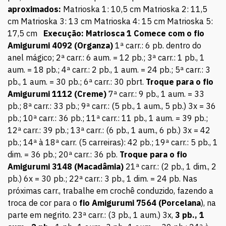
aproximados:
Matrioska 1: 10,5 cm Matrioska 2: 11,5
cm Matrioska 3: 13 cm Matrioska 4: 15 cm Matrioska 5:
17,5 cm
Execução:
Matriosca 1
Comece com o fio
Amigurumi 4092 (Organza)
1ª carr.: 6 pb. dentro do
anel mágico; 2ª carr.: 6 aum. = 12 pb.; 3ª carr.: 1 pb., 1
aum. = 18 pb.; 4ª carr.: 2 pb., 1 aum. = 24 pb.; 5ª carr.: 3
pb., 1 aum. = 30 pb.; 6ª carr.: 30 pbrt.
Troque para o fio
Amigurumi 1112 (Creme)
7ª carr.: 9 pb., 1 aum. = 33
pb.; 8ª carr.: 33 pb.; 9ª carr.: (5 pb., 1 aum., 5 pb.) 3x = 36
pb.; 10ª carr.: 36 pb.; 11ª carr.: 11 pb., 1 aum. = 39 pb.;
12ª carr.: 39 pb.; 13ª carr.: (6 pb., 1 aum., 6 pb.) 3x = 42
pb.; 14ª à 18ª carr. (5 carreiras): 42 pb.; 19ª carr.: 5 pb., 1
dim. = 36 pb.; 20ª carr.: 36 pb.
Troque para o fio
Amigurumi 3148 (Macadâmia)
21ª carr.: (2 pb., 1 dim., 2
pb.) 6x = 30 pb.; 22ª carr.: 3 pb., 1 dim. = 24 pb. Nas
próximas carr., trabalhe em crochê conduzido, fazendo a
troca de cor para o
fio Amigurumi 7564 (Porcelana
), na
parte em negrito. 23ª carr.: (3 pb., 1 aum.) 3x,
3 pb., 1