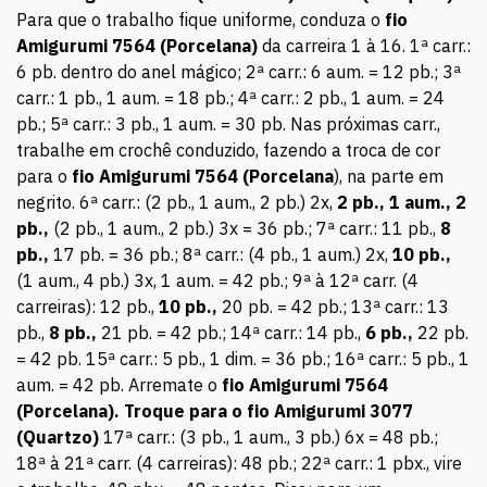
Para que o trabalho fique uniforme, conduza o
fio
Amigurumi 7564 (Porcelana)
da carreira 1 à 16. 1ª carr.:
6 pb. dentro do anel mágico; 2ª carr.: 6 aum. = 12 pb.; 3ª
carr.: 1 pb., 1 aum. = 18 pb.; 4ª carr.: 2 pb., 1 aum. = 24
pb.; 5ª carr.: 3 pb., 1 aum. = 30 pb. Nas próximas carr.,
trabalhe em crochê conduzido, fazendo a troca de cor
para o
fio Amigurumi 7564 (Porcelana
), na parte em
negrito. 6ª carr.: (2 pb., 1 aum., 2 pb.) 2x,
2 pb., 1 aum., 2
pb.,
(2 pb., 1 aum., 2 pb.) 3x = 36 pb.; 7ª carr.: 11 pb.,
8
pb.,
17 pb. = 36 pb.; 8ª carr.: (4 pb., 1 aum.) 2x,
10 pb.,
(1 aum., 4 pb.) 3x, 1 aum. = 42 pb.; 9ª à 12ª carr. (4
carreiras): 12 pb.,
10 pb.,
20 pb. = 42 pb.; 13ª carr.: 13
pb.,
8 pb.,
21 pb. = 42 pb.; 14ª carr.: 14 pb.,
6 pb.,
22 pb.
= 42 pb. 15ª carr.: 5 pb., 1 dim. = 36 pb.; 16ª carr.: 5 pb., 1
aum. = 42 pb. Arremate o
fio Amigurumi 7564
(Porcelana).
Troque para o fio Amigurumi 3077
(Quartzo)
17ª carr.: (3 pb., 1 aum., 3 pb.) 6x = 48 pb.;
18ª à 21ª carr. (4 carreiras): 48 pb.; 22ª carr.: 1 pbx., vire