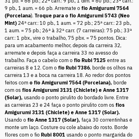
31 pb. = 66 pb.; 22ª carr.: 9 pb., 1 dim. = 60 pb.; 23ª carr.:
9 pb., 1 aum. = 66 pb. Arremate o
fio Amigurumi 7564
(Porcelana
).
Troque para o fio Amigurumi 5743 (Neo
Mint)
24ª carr.: 10 pb., 1 aum. = 72 pb.; 25ª carr.: 23 pb.,
1 aum. = 75 pb.; 26ª à 32ª carr. (7 carreiras): 75 pb.; 33ª
carr.: 1 pbx., vire o trabalho, 75 pbx. = 75 pontos. Dica:
para um acabamento melhor, depois da carreira 32,
arremate e depois faça a carreira 33 no avesso do
trabalho. Faça o cabelo com o
fio Rubi 7125
entre as
carreiras 8 e 12. Com o
fio Rubi 7386
, borde os olhos na
carreira 13 e a boca na carreira 18. Ao redor dos pontos
feitos com
o fio Amigurumi 7564 (Porcelana),
borde
com os
fios Amigurumi
3131 (Chiclete) e Anne 1317
(Solar),
usando o ponto pirulito do bordado livre. Entre
as carreiras 23 e 24 faça o ponto pirulito com os
fios
Amigurumi
3131 (Chiclete) e Anne 1317 (Solar).
Usando o
fio Anne 1317 (Solar),
faça 30 correntinhas e
monte um laço. Costure ou cole abaixo do rosto. Borde
flores com o fio
Rubi 8001
usando o ponto margarida do