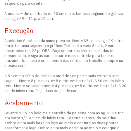
esquerda para direita.
Amostra – Um quadrado de 10 cm em p. fantasia seguindo o gráfico
nas ag. nº 9 = 11 p. x 18 carr.
Execução
A pelerine é trabalhada numa peça só. Monte 35 p. nas ag. nº 9 e tric.
em p. fantasia seguindo o gráfico. Trabalhe a cada 8 carr., 2 carr.
encurtadas em 22 p.. OBS.: Faça sempre as carr. encurtadas do
mesmo lado, e siga as carr. da parte mais estreita para fazer os
cruzamentos, faça o cruzamento das cordas do trabalho sempre na
mesma carr..
A 81 cm do início do trabalho medidos na parte mais estreita rem..
Laços – Monte 8 p. nas ag. nº 8 e tric. em barra 1/1. A 30 cm do início
rem.. Monte separadamente 4 p. nas ag. nº 8 e tric. em barra 1/1. A 20
cm do início rem.. Faça duas peças de cada.
Acabamento
Levante 70 p. no lado mais estreito da pelerine com as ag. nº 8 e tric.
em barra 1/1. A 5 cm do início rem.. Costure a lateral da pelerine.
Dobre a tira mais larga do laço ao meio e costure as duas pontas,
para formar o laço. Dobre a tira mais estreita ao meio e coloque o