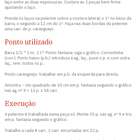
laço entre as duas espessuras. Costure as 2 peças bem firme
ajustando o laço.
Prenda os laços na pelerine sobre a costura lateral, o 1º no início da
barra, o segundo a 12 cm do 1º. Faça nas duas bordas da pelerine
uma carr. de p. caranguejo.
Ponto utilizado
Barra 1/1: * 1 m., 1 t.*. Ponto fantasia: siga o gráfico. Correntinha
(corr.). Ponto baixo (p.b.): introduza a ag., laç., puxe o p. e com outra
laç., rem. todos os p..
Ponto caranguejo: trabalhar em p.b. da esquerda para direita.
Amostra – Um quadrado de 10 cm em p. fantasia seguindo o gráfico
nas ag. nº 9 = 11 p. x 18 carr.
Execução
A pelerine é trabalhada numa peça só. Monte 35 p. nas ag. nº 9 e tric.
em p. fantasia seguindo o gráfico.
Trabalhe a cada 8 carr., 2 carr. encurtadas em 22 p..