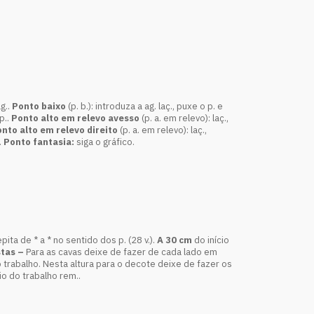
g..
Ponto baixo
(p. b.): introduza a ag. laç., puxe o p. e
 p..
Ponto alto em relevo avesso
(p. a. em relevo): laç.,
nto alto em relevo direito
(p. a. em relevo): laç.,
.
Ponto fantasia:
siga o gráfico.
ita de * a * no sentido dos p. (28 v.).
A 30 cm
do início
tas –
Para as cavas deixe de fazer de cada lado em
o trabalho. Nesta altura para o decote deixe de fazer os
cio do trabalho rem..