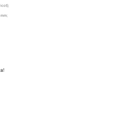
icot);
5 mm;
ça!