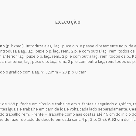
EXECUÇÃO
imo
(p. bxmo.): Introduza a ag., laç., puxe o p. e passe diretamente no p. da a
., introduza a ag., laç., puxe o p. laç., rem., 2 p. e com outra laç., rem. todos os
 anterior, laç., puxe o p. laç., rem., 2 p. e com outra laç., rem. todos os p..
Po
rr. anterior, laç., puxe o p. laç., rem., 2 p. e com outra laç., rem. todos os p.
 o gráfico com a ag. nº 3,5mm = 23 p. x 8 carr.
 de 168 p. feche em círculo e trabalhe em p. fantasia seguindo o gráfico, rep
rtes iguais e trabalhe em carr. de ida e volta cada lado separadamente.
Cos
 do trabalho rem.. Frente – Trabalhe como nas costas até 45 cm do início d
de fazer do lado do decote em cada carr.: 4 p., 3 p. (2 v.).
A 52 cm
do iní