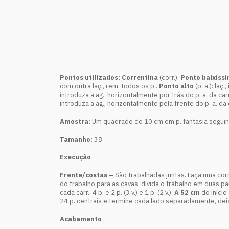
Pontos utilizados:
Correntina
(corr.).
Ponto baixíss
com outra laç., rem. todos os p..
Ponto alto
(p. a.): laç
introduza a ag., horizontalmente por trás do p. a. da carr.
introduza a ag., horizontalmente pela frente do p. a. da ca
Amostra:
Um quadrado de 10 cm em p. fantasia seguindo
Tamanho:
38
Execução
Frente/costas –
São trabalhadas juntas. Faça uma corr.
do trabalho para as cavas, divida o trabalho em duas pa
cada carr.: 4 p. e 2 p. (3 v.) e 1 p. (2 v.).
A 52 cm
do início
24 p. centrais e termine cada lado separadamente, deixe 
Acabamento