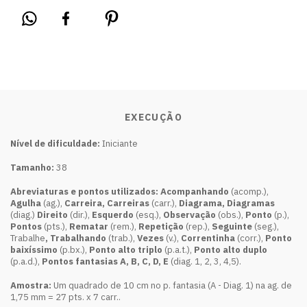
EXECUÇÃO
Nível de dificuldade:
Iniciante
Tamanho:
38
Abreviaturas e pontos utilizados:
Acompanhando
(acomp.),
Agulha
(ag.),
Carreira, Carreiras
(carr.),
Diagrama, Diagramas
(diag.)
Direito
(dir.),
Esquerdo
(esq.),
Observação
(obs.),
Ponto
(p.),
Pontos
(pts.),
Rematar
(rem.),
Repetição
(rep.),
Seguinte
(seg.),
Trabalhe
, Trabalhando
(trab.),
Vezes
(v.),
Correntinha
(corr.),
Ponto
baixíssimo
(p.bx.),
Ponto alto triplo
(p.a.t.),
Ponto alto duplo
(p.a.d.),
Pontos fantasias A, B, C, D, E
(diag. 1, 2, 3, 4,5).
Amostra:
Um quadrado de 10 cm no p. fantasia (A - Diag. 1) na ag. de
1,75 mm = 27 pts. x 7 carr..