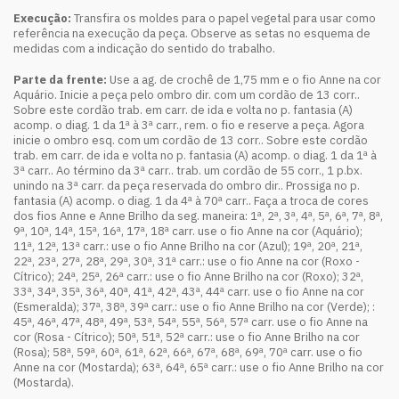
Execução:
Transfira os moldes para o papel vegetal para usar como
referência na execução da peça. Observe as setas no esquema de
medidas com a indicação do sentido do trabalho.
Parte da frente:
Use a ag. de crochê de 1,75 mm e o fio Anne na cor
Aquário. Inicie a peça pelo ombro dir. com um cordão de 13 corr..
Sobre este cordão trab. em carr. de ida e volta no p. fantasia (A)
acomp. o diag. 1 da 1ª à 3ª carr., rem. o fio e reserve a peça. Agora
inicie o ombro esq. com um cordão de 13 corr.. Sobre este cordão
trab. em carr. de ida e volta no p. fantasia (A) acomp. o diag. 1 da 1ª à
3ª carr.. Ao término da 3ª carr.. trab. um cordão de 55 corr., 1 p.bx.
unindo na 3ª carr. da peça reservada do ombro dir.. Prossiga no p.
fantasia (A) acomp. o diag. 1 da 4ª à 70ª carr.. Faça a troca de cores
dos fios Anne e Anne Brilho da seg. maneira: 1ª, 2ª, 3ª, 4ª, 5ª, 6ª, 7ª, 8ª,
9ª, 10ª, 14ª, 15ª, 16ª, 17ª, 18ª carr. use o fio Anne na cor (Aquário);
11ª, 12ª, 13ª carr.: use o fio Anne Brilho na cor (Azul); 19ª, 20ª, 21ª,
22ª, 23ª, 27ª, 28ª, 29ª, 30ª, 31ª carr.: use o fio Anne na cor (Roxo -
Cítrico); 24ª, 25ª, 26ª carr.: use o fio Anne Brilho na cor (Roxo); 32ª,
33ª, 34ª, 35ª, 36ª, 40ª, 41ª, 42ª, 43ª, 44ª carr. use o fio Anne na cor
(Esmeralda); 37ª, 38ª, 39ª carr.: use o fio Anne Brilho na cor (Verde); :
45ª, 46ª, 47ª, 48ª, 49ª, 53ª, 54ª, 55ª, 56ª, 57ª carr. use o fio Anne na
cor (Rosa - Cítrico); 50ª, 51ª, 52ª carr.: use o fio Anne Brilho na cor
(Rosa); 58ª, 59ª, 60ª, 61ª, 62ª, 66ª, 67ª, 68ª, 69ª, 70ª carr. use o fio
Anne na cor (Mostarda); 63ª, 64ª, 65ª carr.: use o fio Anne Brilho na cor
(Mostarda).