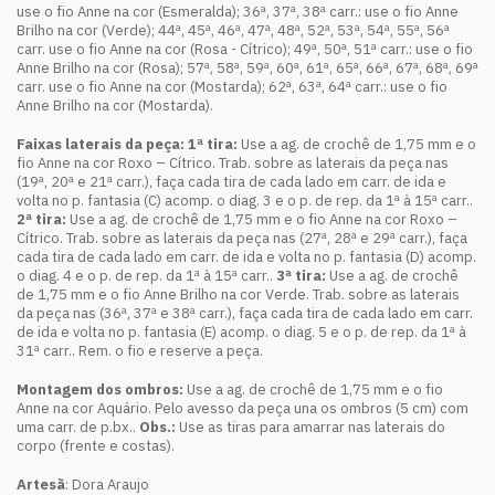
use o fio Anne na cor (Esmeralda); 36ª, 37ª, 38ª carr.: use o fio Anne
Brilho na cor (Verde); 44ª, 45ª, 46ª, 47ª, 48ª, 52ª, 53ª, 54ª, 55ª, 56ª
carr. use o fio Anne na cor (Rosa - Cítrico); 49ª, 50ª, 51ª carr.: use o fio
Anne Brilho na cor (Rosa); 57ª, 58ª, 59ª, 60ª, 61ª, 65ª, 66ª, 67ª, 68ª, 69ª
carr. use o fio Anne na cor (Mostarda); 62ª, 63ª, 64ª carr.: use o fio
Anne Brilho na cor (Mostarda).
Faixas laterais da peça: 1ª tira:
Use a ag. de crochê de 1,75 mm e o
fio Anne na cor Roxo – Cítrico. Trab. sobre as laterais da peça nas
(19ª, 20ª e 21ª carr.), faça cada tira de cada lado em carr. de ida e
volta no p. fantasia (C) acomp. o diag. 3 e o p. de rep. da 1ª à 15ª carr..
2ª tira:
Use a ag. de crochê de 1,75 mm e o fio Anne na cor Roxo –
Cítrico. Trab. sobre as laterais da peça nas (27ª, 28ª e 29ª carr.), faça
cada tira de cada lado em carr. de ida e volta no p. fantasia (D) acomp.
o diag. 4 e o p. de rep. da 1ª à 15ª carr..
3ª tira:
Use a ag. de crochê
de 1,75 mm e o fio Anne Brilho na cor Verde. Trab. sobre as laterais
da peça nas (36ª, 37ª e 38ª carr.), faça cada tira de cada lado em carr.
de ida e volta no p. fantasia (E) acomp. o diag. 5 e o p. de rep. da 1ª à
31ª carr.. Rem. o fio e reserve a peça.
Montagem dos ombros:
Use a ag. de crochê de 1,75 mm e o fio
Anne na cor Aquário. Pelo avesso da peça una os ombros (5 cm) com
uma carr. de p.bx..
Obs.:
Use as tiras para amarrar nas laterais do
corpo (frente e costas).
Artesã
: Dora Araujo