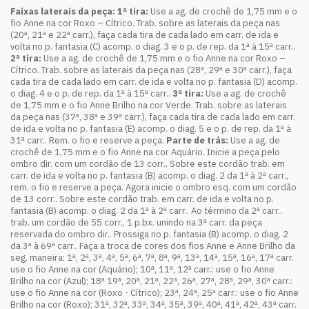
Faixas laterais da peça: 1ª tira:
Use a ag. de crochê de 1,75 mm e o
fio Anne na cor Roxo – Cítrico. Trab. sobre as laterais da peça nas
(20ª, 21ª e 22ª carr.), faça cada tira de cada lado em carr. de ida e
volta no p. fantasia (C) acomp. o diag. 3 e o p. de rep. da 1ª à 15ª carr..
2ª tira:
Use a ag. de crochê de 1,75 mm e o fio Anne na cor Roxo –
Cítrico. Trab. sobre as laterais da peça nas (28ª, 29ª e 30ª carr.), faça
cada tira de cada lado em carr. de ida e volta no p. fantasia (D) acomp.
o diag. 4 e o p. de rep. da 1ª à 15ª carr..
3ª tira:
Use a ag. de crochê
de 1,75 mm e o fio Anne Brilho na cor Verde. Trab. sobre as laterais
da peça nas (37ª, 38ª e 39ª carr.), faça cada tira de cada lado em carr.
de ida e volta no p. fantasia (E) acomp. o diag. 5 e o p. de rep. da 1ª à
31ª carr.. Rem. o fio e reserve a peça.
Parte de trás:
Use a ag. de
crochê de 1,75 mm e o fio Anne na cor Aquário. Inicie a peça pelo
ombro dir. com um cordão de 13 corr.. Sobre este cordão trab. em
carr. de ida e volta no p. fantasia (B) acomp. o diag. 2 da 1ª à 2ª carr.,
rem. o fio e reserve a peça. Agora inicie o ombro esq. com um cordão
de 13 corr.. Sobre este cordão trab. em carr. de ida e volta no p.
fantasia (B) acomp. o diag. 2 da 1ª à 2ª carr.. Ao término da 2ª carr..
trab. um cordão de 55 corr., 1 p.bx. unindo na 3ª carr. da peça
reservada do ombro dir.. Prossiga no p. fantasia (B) acomp. o diag. 2
da 3ª à 69ª carr.. Faça a troca de cores dos fios Anne e Anne Brilho da
seg. maneira: 1ª, 2ª, 3ª, 4ª, 5ª, 6ª, 7ª, 8ª, 9ª, 13ª, 14ª, 15ª, 16ª, 17ª carr.
use o fio Anne na cor (Aquário); 10ª, 11ª, 12ª carr.: use o fio Anne
Brilho na cor (Azul); 18ª 19ª, 20ª, 21ª, 22ª, 26ª, 27ª, 28ª, 29ª, 30ª carr.:
use o fio Anne na cor (Roxo - Cítrico); 23ª, 24ª, 25ª carr.: use o fio Anne
Brilho na cor (Roxo); 31ª, 32ª, 33ª, 34ª, 35ª, 39ª, 40ª, 41ª, 42ª, 43ª carr.