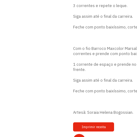
3 correntes e repete o leque.
Siga assim até o final da carreira.
Feche com ponto baixíssimo, corte
Com o fio Barroco Maxcolor Marsal
correntes e prende com ponto baix
1 corrente de espaço e prende no
frente.
Siga assim até o final da carreira.
Feche com ponto baixíssimo, corte
Artesã: Soraia Helena Bogossian.
Imprimir receita