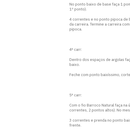
No ponto baixo de base faça 1 pon
1º ponto).
4 correntes e no ponto pipoca de b
da carreira. Termine a carreira c
pipoca.
4ª carr:
Dentro dos espaços de argolas faç
baixo.
Feche com ponto baixíssimo, corte
5ª carr:
Com o fio Barroco Natural faça na ú
correntes, 2 pontos altos). No mes
3 correntes e prenda no ponto bai
frente.