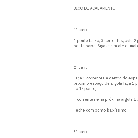
BICO DE ACABAMENTO:
1ª carr:
1 ponto baixo, 3 correntes, pule 
ponto baixo. Siga assim até o fina
2ª carr:
Faça 1 correntes e dentro do espaç
próximo espaço de argola faça 1 p
no 1º ponto).
4 correntes e na próxima argola 1 p
Feche com ponto baixíssimo.
3ª carr: