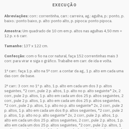
EXECUÇÃO
Abreviações:
corr.: correntinha, carr.: carreira, ag.: agulha, p.: ponto, p.
baixo.: ponto baixo, p. alto: ponto alto, p. pipoca: ponto pipoca.
Amostra:
Um quadrado de 10 cm em p. altos nas agulhas 4,50 mm =
12 p. x 6 carr.
Tamanho:
137 x 122 cm.
Confecção:
com o fio na cor natural, faça 152 correntinhas mais 3
corr. para virar e siga o gráfico. Trabalhe em carr. de ida e volta.
1ª carr.: faça 1 p. alto na 5ª corr. a contar da ag., 1 p. alto em cada uma
das corr. de base.
2ª carr.: 3 corr. no 1º p. alto, 1 p. alto em cada um dos 3 p. altos
seguintes, *2 corr., pule 2 p. altos, 1 p. alto no p. alto seguinte* 2x, 2
corr., pule 2 p. altos, 1 p. alto em cada um dos 25 p. altos seguintes, 2
corr., pule 2 p. altos, 1 p. alto em cada um dos 25 p. altos seguintes,
*2 corr., pule 2 p. altos, 1 p. alto no p. alto seguinte* 2x, 2 corr., pule 2
p. altos, 1 p. alto em cada um dos 8 p. altos seguintes, *2 corr., pule 2
p. altos, 1 p. alto no p. alto seguinte* 2x, 2 corr., pule 2 p. altos, 1 p.
alto em cada um dos 25 p. altos seguintes, 2 corr., pule 2 p. altos, 1 p.
alto em cada um dos 25 p. altos seguintes, *2 corr., pule 2 p. altos, 1