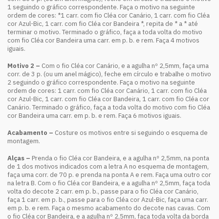
1 seguindo o gráfico correspondente. Faça o motivo na seguinte
ordem de cores: *1 carr. com fio Cléa cor Canário, 1 carr. com fio Cléa
cor Azul-Bic, 1 carr. com fio Cléa cor Bandeira *, repita de * a * até
terminar o motivo. Terminado o gráfico, faça a toda volta do motivo
com fio Cléa cor Bandeira uma carr. em p. b. e rem. Faça 4 motivos
iguais.
Motivo 2 –
Com o fio Cléa cor Canário, e a agulha nº 2,5mm, faça uma
corr. de 3 p. (ou um anel mágico), feche em círculo e trabalhe o motivo
2 seguindo o gráfico correspondente. Faça o motivo na seguinte
ordem de cores: 1 carr. com fio Cléa cor Canário, 1 carr. com fio Cléa
cor Azul-Bic, 1 carr. com fio Cléa cor Bandeira, 1 carr. com fio Cléa cor
Canário. Terminado o gráfico, faça a toda volta do motivo com fio Cléa
cor Bandeira uma carr. em p. b. e rem. Faça 6 motivos iguais.
Acabamento –
Costure os motivos entre si seguindo o esquema de
montagem.
Alças –
Prenda o fio Cléa cor Bandeira, e a agulha nº 2,5mm, na ponta
de 1 dos motivos indicados com a letra A no esquema de montagem,
faça uma corr. de 70 p. e prenda na ponta A e rem. Faça uma outro cor
na letra B. Com o fio Cléa cor Bandeira, e a agulha nº 2,5mm, faça toda
volta do decote 2 carr. em p. b., passe para o fio Cléa cor Canário,
faça 1 carr. em p. b., passe para o fio Cléa cor Azul-Bic, faça uma carr.
em p. b. e rem. Faça o mesmo acabamento do decote nas cavas. Com
o fio Cléa cor Bandeira, e a agulha nº 2,5mm, faça toda volta da borda