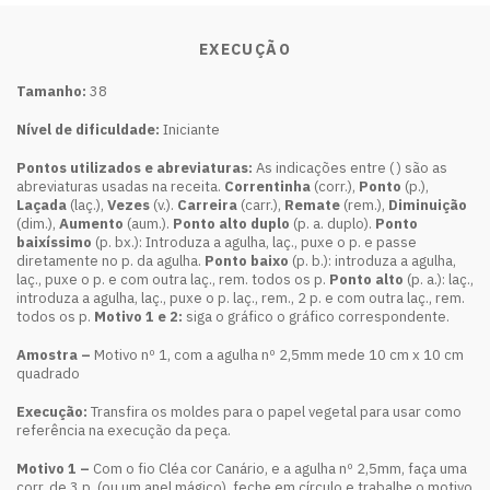
EXECUÇÃO
Tamanho:
38
Nível de dificuldade:
Iniciante
Pontos utilizados e abreviaturas:
As indicações entre ( ) são as
abreviaturas usadas na receita.
Correntinha
(corr.),
Ponto
(p.),
Laçada
(laç.),
Vezes
(v.).
Carreira
(carr.),
Remate
(rem.),
Diminuição
(dim.),
Aumento
(aum.).
Ponto alto duplo
(p. a. duplo).
Ponto
baixíssimo
(p. bx.): Introduza a agulha, laç., puxe o p. e passe
diretamente no p. da agulha.
Ponto baixo
(p. b.): introduza a agulha,
laç., puxe o p. e com outra laç., rem. todos os p.
Ponto alto
(p. a.): laç.,
introduza a agulha, laç., puxe o p. laç., rem., 2 p. e com outra laç., rem.
todos os p.
Motivo 1 e 2:
siga o gráfico o gráfico correspondente.
Amostra –
Motivo nº 1, com a agulha nº 2,5mm mede 10 cm x 10 cm
quadrado
Execução:
Transfira os moldes para o papel vegetal para usar como
referência na execução da peça.
Motivo 1 –
Com o fio Cléa cor Canário, e a agulha nº 2,5mm, faça uma
corr. de 3 p. (ou um anel mágico), feche em círculo e trabalhe o motivo