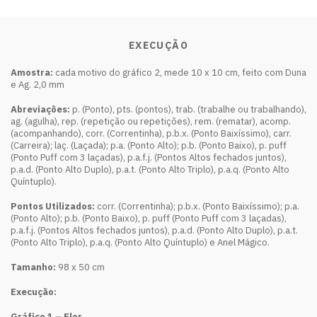
EXECUÇÃO
Amostra:
cada motivo do gráfico 2, mede 10 x 10 cm, feito com Duna
e Ag. 2,0 mm
Abreviações:
p. (Ponto), pts. (pontos), trab. (trabalhe ou trabalhando),
ag. (agulha), rep. (repetição ou repetições), rem. (rematar), acomp.
(acompanhando), corr. (Correntinha), p.b.x. (Ponto Baixíssimo), carr.
(Carreira); laç. (Laçada); p.a. (Ponto Alto); p.b. (Ponto Baixo), p. puff
(Ponto Puff com 3 laçadas), p.a.f.j. (Pontos Altos fechados juntos),
p.a.d. (Ponto Alto Duplo), p.a.t. (Ponto Alto Triplo), p.a.q. (Ponto Alto
Quíntuplo).
Pontos Utilizados:
corr. (Correntinha); p.b.x. (Ponto Baixíssimo); p.a.
(Ponto Alto); p.b. (Ponto Baixo), p. puff (Ponto Puff com 3 laçadas),
p.a.f.j. (Pontos Altos fechados juntos), p.a.d. (Ponto Alto Duplo), p.a.t.
(Ponto Alto Triplo), p.a.q. (Ponto Alto Quíntuplo) e Anel Mágico.
Tamanho:
98 x 50 cm
Execução:
Gráfico 1 – Flor