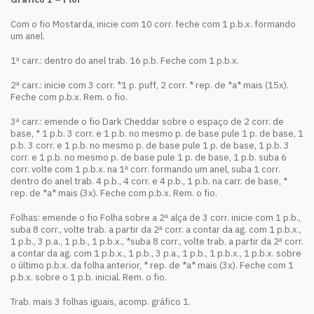
Com o fio Mostarda, inicie com 10 corr. feche com 1 p.b.x. formando
um anel.
1ª carr.: dentro do anel trab. 16 p.b. Feche com 1 p.b.x.
2ª carr.: inicie com 3 corr. *1 p. puff, 2 corr. * rep. de *a* mais (15x).
Feche com p.b.x. Rem. o fio.
3ª carr.: emende o fio Dark Cheddar sobre o espaço de 2 corr. de
base, * 1 p.b. 3 corr. e 1 p.b. no mesmo p. de base pule 1 p. de base, 1
p.b. 3 corr. e 1 p.b. no mesmo p. de base pule 1 p. de base, 1 p.b. 3
corr. e 1 p.b. no mesmo p. de base pule 1 p. de base, 1 p.b. suba 6
corr. volte com 1 p.b.x. na 1ª corr. formando um anel, suba 1 corr.
dentro do anel trab. 4 p.b., 4 corr. e 4 p.b., 1 p.b. na carr. de base, *
rep. de *a* mais (3x). Feche com p.b.x. Rem. o fio.
Folhas: emende o fio Folha sobre a 2ª alça de 3 corr. inicie com 1 p.b.,
suba 8 corr., volte trab. a partir da 2ª corr. a contar da ag. com 1 p.b.x.,
1 p.b., 3 p.a., 1 p.b., 1 p.b.x., *suba 8 corr., volte trab. a partir da 2ª corr.
a contar da ag. com 1 p.b.x., 1 p.b., 3 p.a., 1 p.b., 1 p.b.x., 1 p.b.x. sobre
o último p.b.x. da folha anterior, * rep. de *a* mais (3x). Feche com 1
p.b.x. sobre o 1 p.b. inicial. Rem. o fio.
Trab. mais 3 folhas iguais, acomp. gráfico 1.