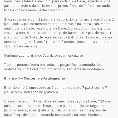
base, trab. a lateral com 1 p.b. para cada p. de base, laçando o p. da
parte da frente e da parte de trás juntos, * rep. de *a* contornando
toda a volta da peça. Feche com p.b.x.
2ª carr.: caminhe com 2 p.b.x. até as corr. do canto, inicie com 3 corr. 2
p.a. 2 corr. 3 p.a. no mesmo espaço de base, * na lateral trab. 3 corr.
pule 3 pts. de base, pule 7 pts. de base, 1 p.a.q., 8 corr. 2 p.a.q. 8 corr.
2 p.a.q. 8 corr. e 1 p.a.q. no mesmo p. de base, pule 7 pts. de base, 1
p.b. 3 corr. pule 3 pts. de base, no canto trab. 3 p.a. 2 corr. e 3 p.a. no
mesmo espaço de base, * rep. de *a* contornando toda a volta da
carr. Feche com p.b.x.
Continue acomp. gráfico 3, trab. em carr. circulares.
Trab. da mesma forma em todas as peças. Faça a emenda dos
motivos na última carr. com p.b. acomp. esquema de montagem.
Gráfico 4 – Contorno e Acabamento
Emende o fio Creme sobre as 3 corr. do leque de 7 p.a. 3 corr. e 7
p.a., acomp. indicação no gráfico 4.
1ª carr.: inicie com 3 corr. 4 p.a. no mesmo espaço de base, * 23 corr.
pule o próximo leque de base, sobre as corr. do leque seguinte
(acomp. indicação no gráfico 4), trab. 5 p.a. no mesmo espaço de
base, * rep. de *a* contornando toda a volta da peça. Feche com