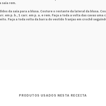
a saia rem.
didos da saia para a blusa. Costure o restante da lateral da blusa. C
rr. em p. b., 1 carr. em p. a. e rem. Faça a toda a volta das cavas uma 
eito. Faça a toda volta da barra do vestido franjas em crochê seguindo
PRODUTOS USADOS NESTA RECEITA