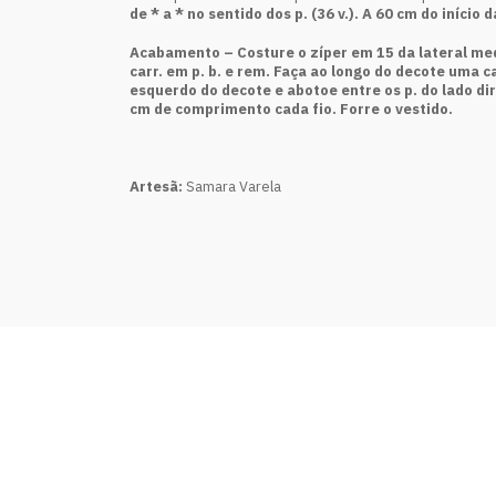
de * a * no sentido dos p. (36 v.).
A 60 cm
do início d
Acabamento –
Costure o zíper em 15 da lateral me
carr. em p. b. e rem. Faça ao longo do decote uma ca
esquerdo do decote e abotoe entre os p. do lado dir
cm de comprimento cada fio. Forre o vestido.
Artesã:
Samara Varela