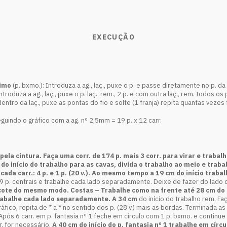
EXECUÇÃO
simo
(p. bxmo.): Introduza a ag., laç., puxe o p. e passe diretamente no p. da
, introduza a ag., laç., puxe o p. laç., rem., 2 p. e com outra laç., rem. todos os 
dentro da laç., puxe as pontas do fio e solte (1 franja) repita quantas vezes
uindo o gráfico com a ag. nº 2,5mm = 19 p. x 12 carr.
la cintura. Faça uma corr. de 174 p. mais 3 corr. para virar e trabalh
m
do início do trabalho para as cavas, divida o trabalho ao meio e tra
cada carr.: 4 p. e 1 p. (20 v.). Ao mesmo tempo a 19 cm do início traba
9 p. centrais e trabalhe cada lado separadamente. Deixe de fazer do lado do
decote do mesmo modo.
Costas –
Trabalhe como na frente até 28 cm do i
 trabalhe cada lado separadamente.
A 34 cm
do início do trabalho rem. Fa
ráfico, repita de * a * no sentido dos p. (28 v.) mais as bordas. Terminada as
. Após 6 carr. em p. fantasia nº 1 feche em círculo com 1 p. bxmo. e continue
r. for necessário.
A 40 cm
do início do p. fantasia nº 1 trabalhe em círcu