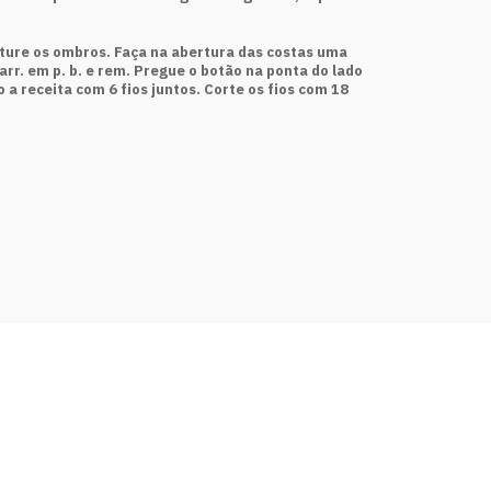
osture os ombros. Faça na abertura das costas uma
carr. em p. b. e rem. Pregue o botão na ponta do lado
 a receita com 6 fios juntos. Corte os fios com 18