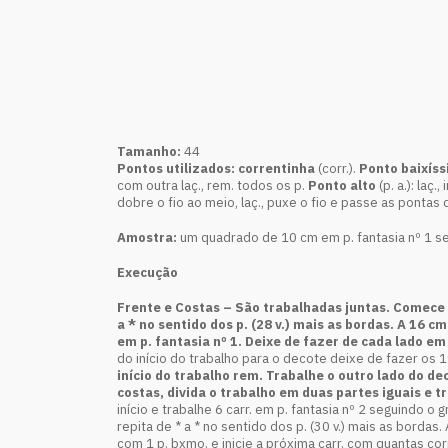
Tamanho:
44
Pontos utilizados: correntinha
(corr.).
Ponto baixís
com outra laç., rem. todos os p.
Ponto alto
(p. a.): laç.
dobre o fio ao meio, laç., puxe o fio e passe as pontas 
Amostra:
um quadrado de 10 cm em p. fantasia nº 1 seg
Execução
Frente e Costas –
São trabalhadas juntas. Comece pe
a * no sentido dos p. (28 v.) mais as bordas.
A 16 c
em p. fantasia nº 1. Deixe de fazer de cada lado em 
do início do trabalho para o decote deixe de fazer os 1
início do trabalho rem. Trabalhe o outro lado do 
costas, divida o trabalho em duas partes iguais e
início e trabalhe 6 carr. em p. fantasia nº 2 seguindo o g
repita de * a * no sentido dos p. (30 v.) mais as bordas
com 1 p. bxmo. e inicie a próxima carr. com quantas cor