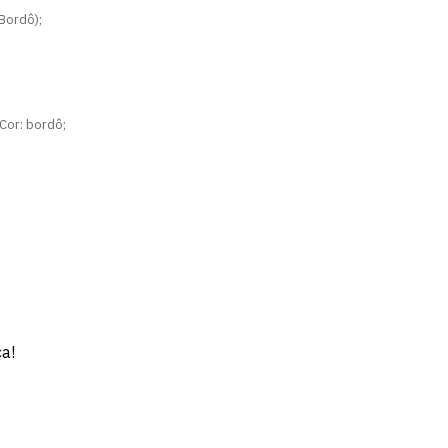
Bordô);
Cor: bordô;
ça!