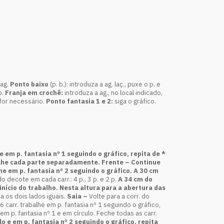
 ag.
Ponto baixo
(p. b.): introduza a ag. laç., puxe o p. e
p.
Franja em crochê:
introduza a ag., no local indicado,
 for necessário.
Ponto fantasia 1 e 2:
siga o gráfico.
e em p. fantasia nº 1 seguindo o gráfico, repita de *
balhe cada parte separadamente.
Frente –
Continue
lhe em p. fantasia nº 2 seguindo o gráfico.
A 30 cm
 decote em cada carr.: 4 p., 3 p. e 2 p.
A 34 cm
do
nício do trabalho. Nesta altura para a abertura das
ça os dois lados iguais.
Saia –
Volte para a corr. do
 6 carr. trabalhe em p. fantasia nº 1 seguindo o gráfico,
 em p. fantasia nº 1 e em círculo. Feche todas as carr.
lo e em p. fantasia nº 2 seguindo o gráfico, repita