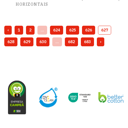
HORIZONTAIS
‹
1
2
...
624
625
626
627
628
629
630
...
682
683
›