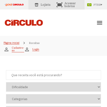
Acessar
Lojista
PTBR
boletos
Página inicial
Receitas
Cadastre-
Login
se