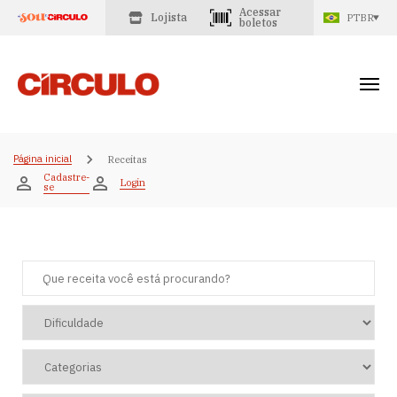
Acessar
Lojista
PTBR
boletos
Página inicial
Receitas
Cadastre-
Login
se