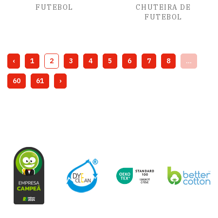
FUTEBOL
CHUTEIRA DE
FUTEBOL
‹
1
2
3
4
5
6
7
8
...
60
61
›