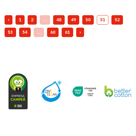
‹
1
2
...
48
49
50
51
52
53
54
...
60
61
›