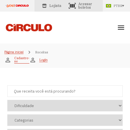
Acessar
Lojista
PTBR
boletos
Página inicial
Receitas
Cadastre-
Login
se