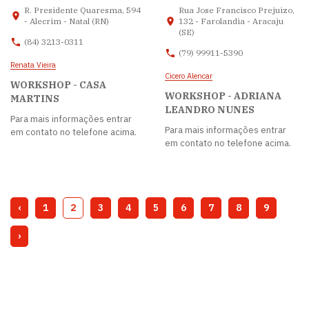
R. Presidente Quaresma, 594
Rua Jose Francisco Prejuizo,
- Alecrim - Natal (RN)
132 - Farolandia - Aracaju
(SE)
(84) 3213-0311
(79) 99911-5390
Renata Vieira
Cicero Alencar
WORKSHOP - CASA
WORKSHOP - ADRIANA
MARTINS
LEANDRO NUNES
Para mais informações entrar
Para mais informações entrar
em contato no telefone acima.
em contato no telefone acima.
‹
1
2
3
4
5
6
7
8
9
›