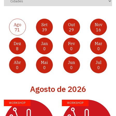
Ago
Set
Out
Nov
71
39
29
16
Dez
Jan
Fev
Mar
8
0
0
0
Abr
Mai
Jun
Jul
0
0
0
0
Agosto de 2026
WORKSHOP
WORKSHOP