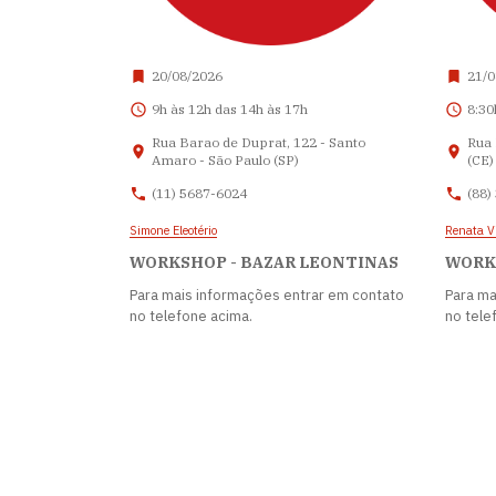
20/08/2026
21/0
9h às 12h das 14h às 17h
8:30
Rua Barao de Duprat, 122 - Santo
Rua 
Amaro - São Paulo (SP)
(CE)
(11) 5687-6024
(88)
Simone Eleotério
Renata Vi
WORKSHOP - BAZAR LEONTINAS
WORKS
Para mais informações entrar em contato
Para ma
no telefone acima.
no tele