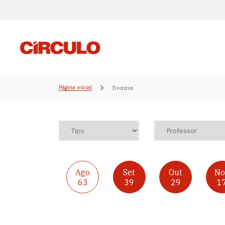
Página inicial
Eventos
Ago
Set
Out
No
63
39
29
1