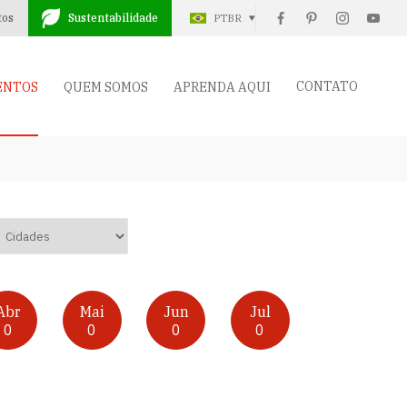
tos
Sustentabilidade
PTBR
CONTATO
ENTOS
QUEM SOMOS
APRENDA AQUI
Abr
Mai
Jun
Jul
0
0
0
0