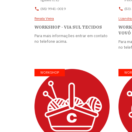
(88) 9941-0019
(53)
Renata Vieira
Lizandra
WORKSHOP - VIA SUL TECIDOS
WORKS
VOVÓ
Para mais informações entrar em contato
no telefone acima.
Para ma
no tele
WORKSHOP
WOR