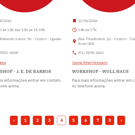
8/2026
21/08/2026
h às 12h das 13h às 15:30h
14h às 17h
Eduardo Lavor, 96 - Centro - Iguatu
Rua Tiradentes, 22 - Centro - C
Bom (RS)
 3581-6808
(51) 3598-2861
eira
Camila Ritter Hickmann
HOP - J. E. DE BARROS
WORKSHOP - WOLL HAUS
is informações entrar em contato
Para mais informações entrar em 
fone acima.
no telefone acima.
‹
1
2
3
4
5
6
7
8
›