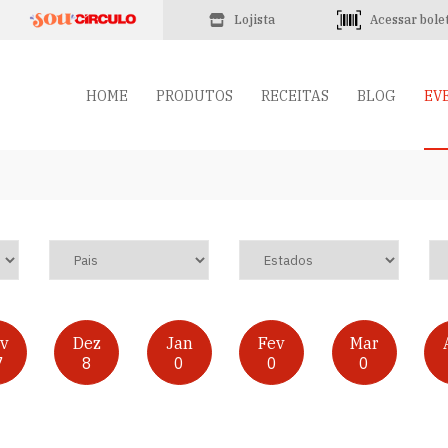
Lojista
Acessar bole
HOME
PRODUTOS
RECEITAS
BLOG
EV
v
Dez
Jan
Fev
Mar
7
8
0
0
0