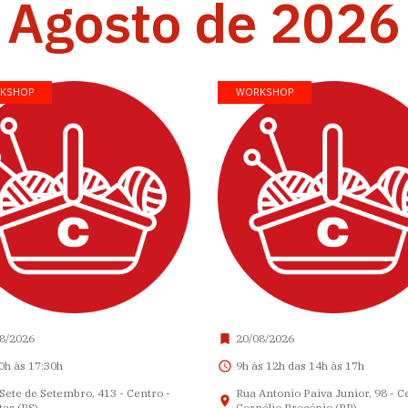
Agosto de 2026
KSHOP
WORKSHOP
8/2026
20/08/2026
0h às 17:30h
9h às 12h das 14h às 17h
Sete de Setembro, 413 - Centro -
Rua Antonio Paiva Junior, 98 - C
tas (RS)
Cornélio Procópio (PR)