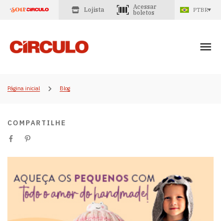
Acessar
Lojista
PTBR
boletos
Página inicial
Blog
COMPARTILHE