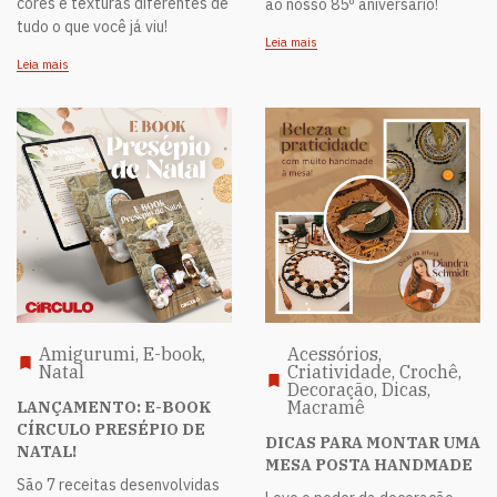
cores e texturas diferentes de
ao nosso 85º aniversário!
tudo o que você já viu!
Leia mais
Leia mais
Amigurumi, E-book,
Acessórios,
Natal
Criatividade, Crochê,
Decoração, Dicas,
Macramê
LANÇAMENTO: E-BOOK
CÍRCULO PRESÉPIO DE
DICAS PARA MONTAR UMA
NATAL!
MESA POSTA HANDMADE
São 7 receitas desenvolvidas