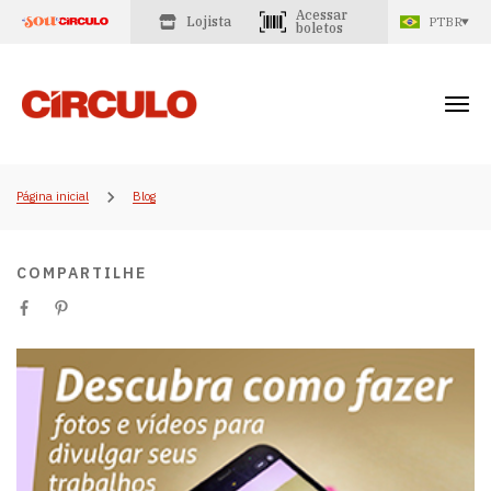
Acessar
Lojista
PTBR
boletos
Página inicial
Blog
COMPARTILHE