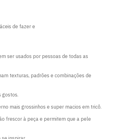
ê
áceis de fazer e
odem ser usados por pessoas de todas as
onam texturas, padrões e combinações de
s gostos.
verno mais grossinhos e super macios em tricô.
dão frescor à peça e permitem que a pele
se inspirar.