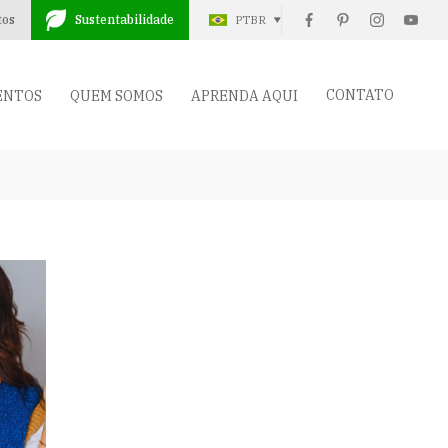
tos
Sustentabilidade
PTBR
CONTATO
ENTOS
QUEM SOMOS
APRENDA AQUI