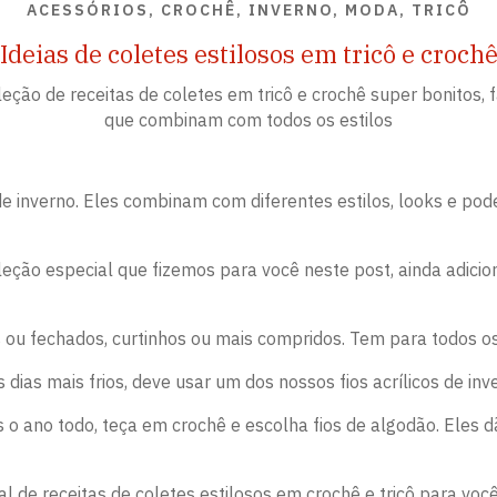
ACESSÓRIOS, CROCHÊ, INVERNO, MODA, TRICÔ
Ideias de coletes estilosos em tricô e croch
eção de receitas de coletes em tricô e crochê super bonitos, f
que combinam com todos os estilos
 de inverno. Eles combinam com diferentes estilos, looks e p
eção especial que fizemos para você neste post, ainda adici
ou fechados, curtinhos ou mais compridos. Tem para todos o
 dias mais frios, deve usar um dos nossos fios acrílicos de in
o ano todo, teça em crochê e escolha fios de algodão. Eles 
 de receitas de coletes estilosos em crochê e tricô para você 