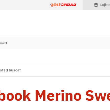
Lojist
Sweet
book Merino Sw