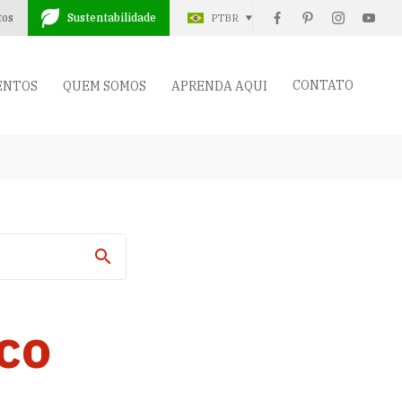
tos
Sustentabilidade
PTBR
CONTATO
ENTOS
QUEM SOMOS
APRENDA AQUI
ico