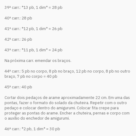
39ª carr.: *13 pb, 1 dim* = 28 pb
40ª carr.: 28 pb
41ª carr.: *12 pb, 1 dim* = 26 pb
42ª carr.: 26 pb
43ª carr.: *11 pb, 1 dim* = 24 pb
Na próxima carr. emendar os braços.
44ª carr.: 5 pb no corpo, 8 pb no braço, 12 pb no corpo, 8 pb no outro
braço, 7 pb no corpo = 40 pb
45ª carr.: 40 pb
Cortar dois pedaços de arame aproximadamente 22 cm. Em uma das
pontas, fazer o formato do solado da chuteira. Repetir com o outro
pedaço e colocar dentro do amigurumi. Colocar fita crepe para
proteger as pontas do arame. Encher a chuteira, pernas e corpo com
o auxílio do enchedor de amigurumi.
46ª carr.: *2 pb, 1 dim* = 30 pb