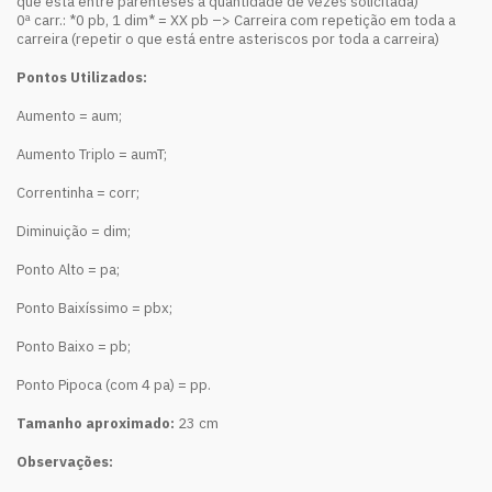
que está entre parênteses a quantidade de vezes solicitada)
0ª carr.: *0 pb, 1 dim* = XX pb –> Carreira com repetição em toda a
carreira (repetir o que está entre asteriscos por toda a carreira)
Pontos Utilizados:
Aumento = aum;
Aumento Triplo = aumT;
Correntinha = corr;
Diminuição = dim;
Ponto Alto = pa;
Ponto Baixíssimo = pbx;
Ponto Baixo = pb;
Ponto Pipoca (com 4 pa) = pp.
Tamanho aproximado:
23 cm
Observações: