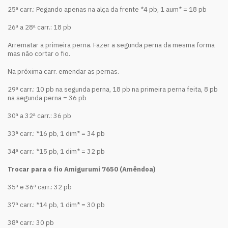
25ª carr.: Pegando apenas na alça da frente *4 pb, 1 aum* = 18 pb
26ª a 28ª carr.: 18 pb
Arrematar a primeira perna. Fazer a segunda perna da mesma forma
mas não cortar o fio.
Na próxima carr. emendar as pernas.
29ª carr.: 10 pb na segunda perna, 18 pb na primeira perna feita, 8 pb
na segunda perna = 36 pb
30ª a 32ª carr.: 36 pb
33ª carr.: *16 pb, 1 dim* = 34 pb
34ª carr.: *15 pb, 1 dim* = 32 pb
Trocar para o fio Amigurumi 7650 (Amêndoa)
35ª e 36ª carr.: 32 pb
37ª carr.: *14 pb, 1 dim* = 30 pb
38ª carr.: 30 pb