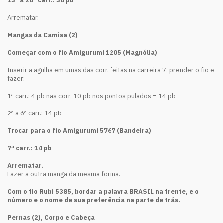
13ª a 20ª carr.: 36 pb
Arrematar.
Mangas da Camisa (2)
Começar com o fio Amigurumi 1205 (Magnólia)
Inserir a agulha em umas das corr. feitas na carreira 7, prender o fio e
fazer:
1ª carr.: 4 pb nas corr, 10 pb nos pontos pulados = 14 pb
2ª a 6ª carr.: 14 pb
Trocar para o fio Amigurumi 5767 (Bandeira)
7ª carr.: 14 pb
Arrematar.
Fazer a outra manga da mesma forma.
Com o fio Rubi 5385, bordar a palavra BRASIL na frente, e o
número e o nome de sua preferência na parte de trás.
Pernas (2), Corpo e Cabeça