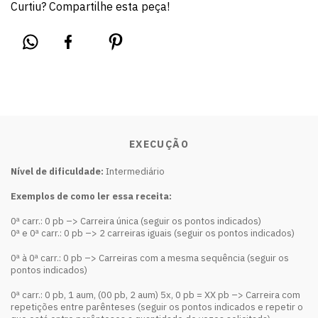
Curtiu? Compartilhe esta peça!
EXECUÇÃO
Nível de dificuldade:
Intermediário
Exemplos de como ler essa receita:
0ª carr.: 0 pb –> Carreira única (seguir os pontos indicados)
0ª e 0ª carr.: 0 pb –> 2 carreiras iguais (seguir os pontos indicados)
0ª à 0ª carr.: 0 pb –> Carreiras com a mesma sequência (seguir os
pontos indicados)
0ª carr.: 0 pb, 1 aum, (00 pb, 2 aum) 5x, 0 pb = XX pb –> Carreira com
repetições entre parênteses (seguir os pontos indicados e repetir o