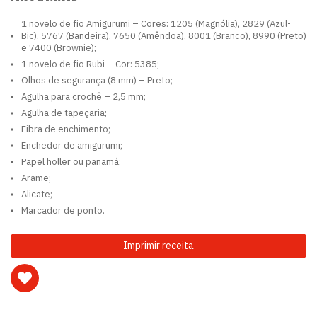
1 novelo de fio Amigurumi – Cores: 1205 (Magnólia), 2829 (Azul-
Bic), 5767 (Bandeira), 7650 (Amêndoa), 8001 (Branco), 8990 (Preto)
e 7400 (Brownie);
1 novelo de fio Rubi – Cor: 5385;
Olhos de segurança (8 mm) – Preto;
Agulha para crochê – 2,5 mm;
Agulha de tapeçaria;
Fibra de enchimento;
Enchedor de amigurumi;
Papel holler ou panamá;
Arame;
Alicate;
Marcador de ponto.
Imprimir receita