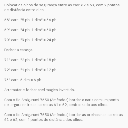
Colocar os olhos de segurança entre as carr. 62 e 63, com 7 pontos
de distância entre eles.
68ª carr.: *5 pb, 1 dim* = 36 pb
69ª carr.: *4 pb, 1 dim* = 30 pb
70ª carr.: *3 pb, 1 dim* = 24 pb
Encher a cabeça.
71ª carr.: *2 pb, 1 dim* = 18 pb
72ª carr.: *1 pb, 1 dim* = 12 pb
73ª carr.: 6 dim = 6 pb
Arrematar e fechar anel mágico invertido.
Com o fio Amigurumi 7650 (Amêndoa) bordar o nariz com um ponto
de largura entre as carreiras 61 e 62, centralizado aos olhos.
Com o fio Amigurumi 7650 (Amêndoa) bordar as orelhas nas carreiras
61 e 62, com 4 pontos de distância dos olhos.