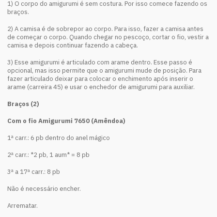
1) O corpo do amigurumi é sem costura. Por isso comece fazendo os
braços.
2) A camisa é de sobrepor ao corpo. Para isso, fazer a camisa antes
de começar o corpo. Quando chegar no pescoço, cortar o fio, vestir a
camisa e depois continuar fazendo a cabeça.
3) Esse amigurumi é articulado com arame dentro. Esse passo é
opcional, mas isso permite que o amigurumi mude de posição. Para
fazer articulado deixar para colocar o enchimento após inserir o
arame (carreira 45) e usar o enchedor de amigurumi para auxiliar.
Braços (2)
Com o fio Amigurumi 7650 (Amêndoa)
1ª carr.: 6 pb dentro do anel mágico
2ª carr.: *2 pb, 1 aum* = 8 pb
3ª a 17ª carr.: 8 pb
Não é necessário encher.
Arrematar.