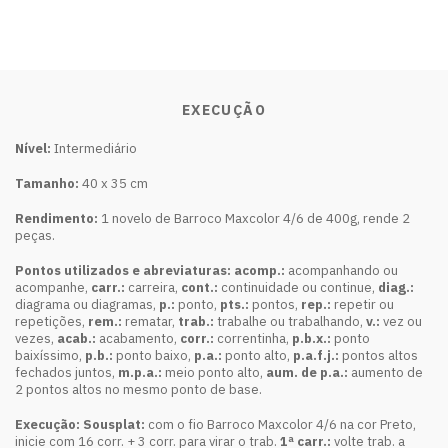
EXECUÇÃO
Nível:
Intermediário
Tamanho:
40 x 35 cm
Rendimento:
1 novelo de Barroco Maxcolor 4/6 de 400g, rende 2
peças.
Pontos utilizados e abreviaturas: acomp.:
acompanhando ou
acompanhe,
carr.:
carreira,
cont.:
continuidade ou continue,
diag.:
diagrama ou diagramas,
p.:
ponto,
pts.:
pontos,
rep.:
repetir ou
repetições,
rem.:
rematar,
trab.:
trabalhe ou trabalhando,
v.:
vez ou
vezes,
acab.:
acabamento,
corr.:
correntinha,
p.b.x.:
ponto
baixíssimo,
p.b.:
ponto baixo,
p.a.:
ponto alto,
p.a.f.j.:
pontos altos
fechados juntos,
m.p.a.:
meio ponto alto,
aum. de p.a.:
aumento de
2 pontos altos no mesmo ponto de base.
Execução: Sousplat:
com o fio Barroco Maxcolor 4/6 na cor Preto,
inicie com 16 corr. + 3 corr. para virar o trab.
1ª carr.:
volte trab. a