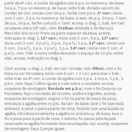
partir da 4ª corr. a contar da agulha com 6 p.a. no mesmo p. de base,
14 p.a., 7 p.a. no mesmo p. de base, volte trab. do lado oposto do
cordão de corr. iniciais com 14 p.a., feche com p.b.x.
2ª carr.:
inicie
com 3 corr., 1 p.a. no mesmo p. de base, 6 aum. de p.a., 14 p.a., 7 aum.
de p.a., 14 p.a., feche com p.b.x. Cont. acomp. o diag. 1, trab. em carr.
circulares até a 10ª carr., rem.
Orelhas:
emende o fio Barroco
Maxcolor 4/6 na cor Preto na parte superior da peça, acomp.
indicação no diag. 1,
11ª carr.:
inicie com 3 corr., 8 p.a.,
12ª carr.:
inicie com 3 corr., 2 p.a.f.j., 3 p.a., 2 p.a.f.j., 1 p.a.,
13ª carr.:
inicie com
3 corr., 2 p.a.f.j., 1 p.a., 2 p.a.f.j., 1 p.a.,
14ª carr.:
inicie com 3 corr., 4
p.a.f.j., rem. Trab. a outra orelha deixando o espaço de 10 pts. entre
elas, acomp. indicação no diag. 1.
Cont. acomp. o diag. 1, trab. em carr. circular, rem.
Olhos:
com o fio
Duna na cor Porcelana, inicie com 4 corr. + 3 corr. para virar o trab.,
volte trab. na 4ª corr. a contar da agulha com 1 p.a., 1 m.p.a., 1 p.b., 1
p.b.x., rem. Faça 2 olhos iguais e cole sobre o sousplat, acomp.
esquema de montagem.
Bordado em p.b.x.:
com o fio Duna na cor
Porcelana, faça o bordado do focinho, orelha e bigodes, acomp.
esquema de montagem, segure o fio na parte de baixo da peça,
introduza a agulha entre os pts. da carr. de base, lace o fio que está
embaixo, e puxe-o para a parte de cima, ficando com uma laçada na
agulha, introduza novamente a agulha no próximo p. de base, lace o
fio e puxe para a parte de cima, o mesmo fio passe pela laçada
reservada na agulha formando uma nova laçada, rep. acomp. esquema
de montagem. Faça 2 peças iguais.