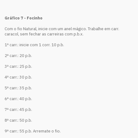
Gráfico 7 - Focinho
Com o fio Natural, inicie com um anel mágico. Trabalhe em carr.
caracol, sem fechar as carreiras com p.b.x.
1ª carr.: inicie com 1 corr. 10 p.b.
2ª carr.: 20 p.b.
3ª carr.: 25 p.b.
4ª carr.: 30 p.b.
5ª carr.: 35 p.b.
6ª carr.: 40 p.b.
7ª carr.: 45 p.b.
8ª carr.: 50 p.b.
9ª carr.: 55 p.b. Arremate o fio.