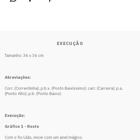
EXECUÇÃO
Tamanho: 36 x 36 cm
Abreviações:
Corr. (Correntinha); p.b.x. (Ponto Baixíssimo); carr. (Carreira); p.a.
(Ponto Alto); p.b. (Ponto Baixo).
Execução:
Gráfico 1 - Rosto
Com o fio Lilás, inicie com um anel mágico.