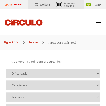
Acessar
Lojista
PTBR
boletos
Página inicial
Receitas
Tapete Urso Lilás Bebê