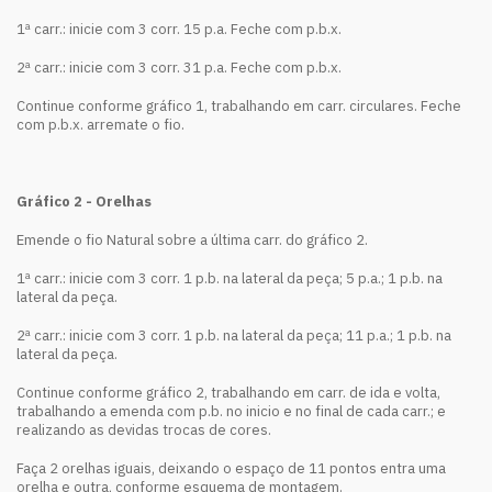
1ª carr.: inicie com 3 corr. 15 p.a. Feche com p.b.x.
2ª carr.: inicie com 3 corr. 31 p.a. Feche com p.b.x.
Continue conforme gráfico 1, trabalhando em carr. circulares. Feche
com p.b.x. arremate o fio.
Gráfico 2 - Orelhas
Emende o fio Natural sobre a última carr. do gráfico 2.
1ª carr.: inicie com 3 corr. 1 p.b. na lateral da peça; 5 p.a.; 1 p.b. na
lateral da peça.
2ª carr.: inicie com 3 corr. 1 p.b. na lateral da peça; 11 p.a.; 1 p.b. na
lateral da peça.
Continue conforme gráfico 2, trabalhando em carr. de ida e volta,
trabalhando a emenda com p.b. no inicio e no final de cada carr.; e
realizando as devidas trocas de cores.
Faça 2 orelhas iguais, deixando o espaço de 11 pontos entra uma
orelha e outra, conforme esquema de montagem.