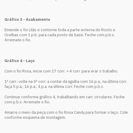
Gráfico 3 - Acabamento
Emende o fio Lilás e contorne toda a parte externa do Rosto e
Orelhas com 1 p.b. para cada ponto de base. Feche com p.b.x.
Arremate o fio.
Gráfico 4 - Laço
Com o fio Rosa, inicie com 17 corr. + 4 corr. para virar o trabalho.
1ª carr.: volte na 5ª corr. a contar da agulha com 16 p.a.; na última corr.
faça 5 p.a.; 16 p.a.; 4 p.a. na última corr. Feche com p.b.x.
Continue conforme gráfico 4, trabalhando em carr. circulares. Feche
com p.b.x. Arremate o fio.
Amarre o meio da peça com o fio Rosa Candy para formar o laço. Cole
conforme esquema de montagem.