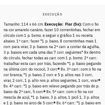
EXECUÇÃO
Tamanho: 114 x 66 cm.
Execução:
Flor (5x):
Com o fio
na cor amarelo canário, fazer 10 correntinhas, fechar em
círculo com 1 p. bxmo. e seguir o gráfico 1 ou receita
abaixo. 1ª carr.: fazer *1 p. baixo, 8 correntinhas mais 1
corr. para virar, 3 p. baixos na 2ª carr. a contar da agulha,
3 p. baixos em cada uma das 7 corr. seguintes* 8x dentro
do círculo, fechar todas as carr. com 1 p. bxmo. 2ª carr.:
trabalhar esta carr. por trás, fazendo *1 p. baixo pegando
na última corr. do rococó, 3 corr.
*
8x. 3ª carr.: com o fio na
cor branca, *1 p. baixo, 2 corr. e 5 p. altos nas 3 corr.,
virar, 2 corr., 1 p. alto nos p. altos seguintes, 1 corr., virar
*
8x. 4ª carr.: *1 p. baixo em relevo pegando por trás do p.
baixo da 2ª carr., 5 corr.
*
8x. 5ª carr.: com o fio na cor
mescla de azul, *1 p. baixo, 3 p. altos, 1 picô 1, 3 p. altos
e 1 p. baixo no arco de 5 corr.
*
8x. 6ª carr.: *1 p. baixo em