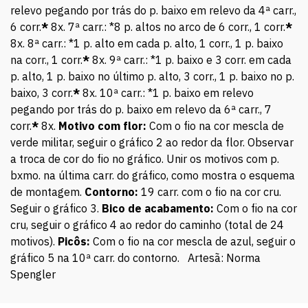
relevo pegando por trás do p. baixo em relevo da 4ª carr.,
6 corr.
*
8x. 7ª carr.: *8 p. altos no arco de 6 corr., 1 corr.
*
8x. 8ª carr.: *1 p. alto em cada p. alto, 1 corr., 1 p. baixo
na corr., 1 corr.
*
8x. 9ª carr.: *1 p. baixo e 3 corr. em cada
p. alto, 1 p. baixo no último p. alto, 3 corr., 1 p. baixo no p.
baixo, 3 corr.
*
8x. 10ª carr.: *1 p. baixo em relevo
pegando por trás do p. baixo em relevo da 6ª carr., 7
corr.
*
8x.
Motivo com flor:
Com o fio na cor mescla de
verde militar, seguir o gráfico 2 ao redor da flor. Observar
a troca de cor do fio no gráfico. Unir os motivos com p.
bxmo. na última carr. do gráfico, como mostra o esquema
de montagem.
Contorno:
19 carr. com o fio na cor cru.
Seguir o gráfico 3.
Bico de acabamento:
Com o fio na cor
cru, seguir o gráfico 4 ao redor do caminho (total de 24
motivos).
Picôs:
Com o fio na cor mescla de azul, seguir o
gráfico 5 na 10ª carr. do contorno. Artesã: Norma
Spengler