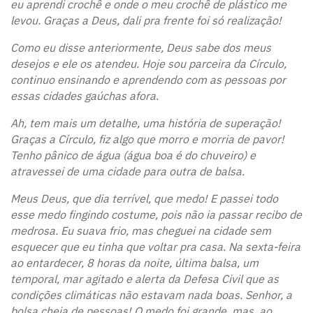
eu aprendi crochê e onde o meu crochê de plástico me
levou. Graças a Deus, dali pra frente foi só realização!
Como eu disse anteriormente, Deus sabe dos meus
desejos e ele os atendeu. Hoje sou parceira da Círculo,
continuo ensinando e aprendendo com as pessoas por
essas cidades gaúchas afora.
Ah, tem mais um detalhe, uma história de superação!
Graças a Círculo, fiz algo que morro e morria de pavor!
Tenho pânico de água (água boa é do chuveiro) e
atravessei de uma cidade para outra de balsa.
Meus Deus, que dia terrível, que medo! E passei todo
esse medo fingindo costume, pois não ia passar recibo de
medrosa. Eu suava frio, mas cheguei na cidade sem
esquecer que eu tinha que voltar pra casa. Na sexta-feira
ao entardecer, 8 horas da noite, última balsa, um
temporal, mar agitado e alerta da Defesa Civil que as
condições climáticas não estavam nada boas. Senhor, a
bolsa cheia de pessoas! O medo foi grande, mas, ao