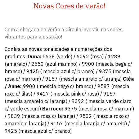
Novas Cores de verão!
Com a chegada do verão a Círculo investiu nas cores
vibrantes para a estação!
Confira as novas tonalidades e numerações dos
produtos:
Duna:
5638 (verde) / 6092 (rosa) / 1289
(amarelo) / 2550 (azul marinho) / 9900 (mescla bege c/
branco) / 9425 ( mescla azul c/ branco) / 9375 (mescla
rosa c/ marrom) / 9157 (mescla amarelo c/ laranja)
Cléa
/ Anne:
9900 ( mescla bege c/ branco) / 9587 (mescla
roxo c/ lilás) / 9427 ( mescla pink c/ rosa) / 9157
(mescla amarelo c/ laranja) / 9392 ( mescla verde claro
c/ verde escuro)
Barroco:
9375 (mescla rosa c/ marrom)
/ 9839 (mescla rosa c/ laranja) / 9502 ( mescla roxo c/
amarelo e laranja) / 9157 (mescla laranja c/ amarelo) /
9425 (mescla azul c/ branco)