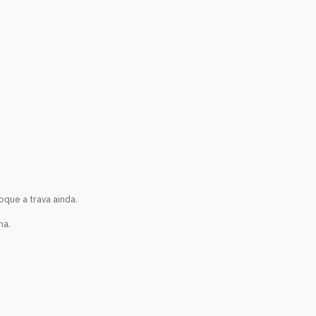
oque a trava ainda.
ha.