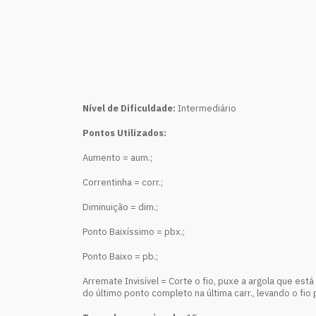
Nível de Dificuldade:
Intermediário
Pontos Utilizados:
Aumento = aum.;
Correntinha = corr.;
Diminuição = dim.;
Ponto Baixíssimo = pbx.;
Ponto Baixo = pb.;
Arremate Invisível = Corte o fio, puxe a argola que está
do último ponto completo na última carr., levando o fio