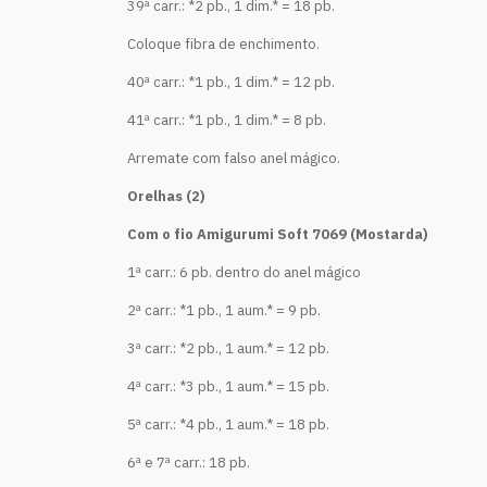
39ª carr.: *2 pb., 1 dim.* = 18 pb.
Coloque fibra de enchimento.
40ª carr.: *1 pb., 1 dim.* = 12 pb.
41ª carr.: *1 pb., 1 dim.* = 8 pb.
Arremate com falso anel mágico.
Orelhas (2)
Com o fio Amigurumi Soft 7069 (Mostarda)
1ª carr.: 6 pb. dentro do anel mágico
2ª carr.: *1 pb., 1 aum.* = 9 pb.
3ª carr.: *2 pb., 1 aum.* = 12 pb.
4ª carr.: *3 pb., 1 aum.* = 15 pb.
5ª carr.: *4 pb., 1 aum.* = 18 pb.
6ª e 7ª carr.: 18 pb.