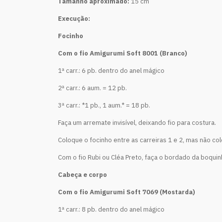
Tamanho aproximado:
15 cm
Execução:
Focinho
Com o fio Amigurumi Soft 8001 (Branco)
1ª carr.: 6 pb. dentro do anel mágico
2ª carr.: 6 aum. = 12 pb.
3ª carr.: *1 pb., 1 aum.* = 18 pb.
Faça um arremate invisível, deixando fio para costura.
Coloque o focinho entre as carreiras 1 e 2, mas não col
Com o fio Rubi ou Cléa Preto, faça o bordado da boquin
Cabeça e corpo
Com o fio Amigurumi Soft 7069 (Mostarda)
1ª carr.: 8 pb. dentro do anel mágico