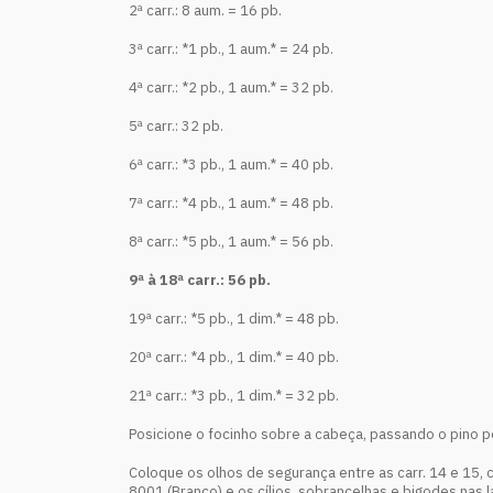
2ª carr.: 8 aum. = 16 pb.
3ª carr.: *1 pb., 1 aum.* = 24 pb.
4ª carr.: *2 pb., 1 aum.* = 32 pb.
5ª carr.: 32 pb.
6ª carr.: *3 pb., 1 aum.* = 40 pb.
7ª carr.: *4 pb., 1 aum.* = 48 pb.
8ª carr.: *5 pb., 1 aum.* = 56 pb.
9ª à 18ª carr.: 56 pb.
19ª carr.: *5 pb., 1 dim.* = 48 pb.
20ª carr.: *4 pb., 1 dim.* = 40 pb.
21ª carr.: *3 pb., 1 dim.* = 32 pb.
Posicione o focinho sobre a cabeça, passando o pino po
Coloque os olhos de segurança entre as carr. 14 e 15, 
8001 (Branco) e os cílios, sobrancelhas e bigodes nas l