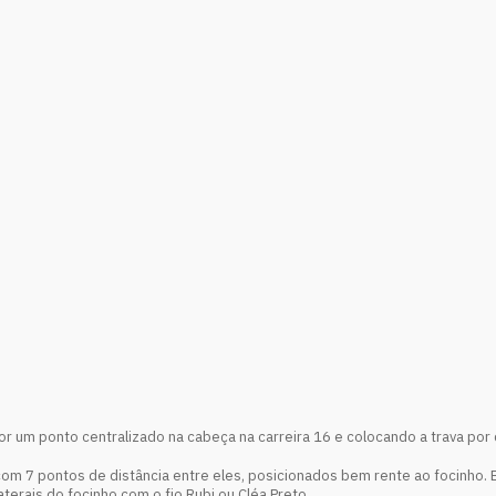
r um ponto centralizado na cabeça na carreira 16 e colocando a trava por 
com 7 pontos de distância entre eles, posicionados bem rente ao focinho. 
aterais do focinho com o fio Rubi ou Cléa Preto.