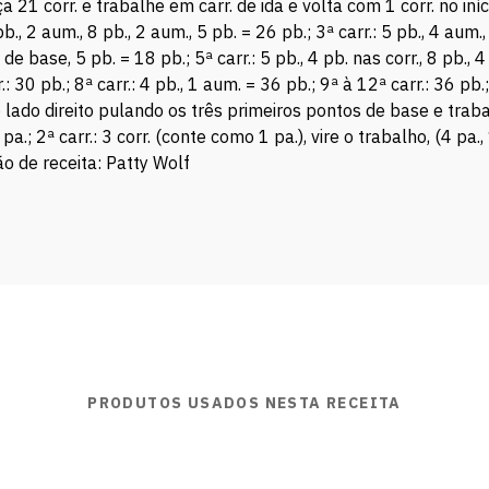
a 21 corr. e trabalhe em carr. de ida e volta com 1 corr. no início
b., 2 aum., 8 pb., 2 aum., 5 pb. = 26 pb.; 3ª carr.: 5 pb., 4 aum.,
. de base, 5 pb. = 18 pb.; 5ª carr.: 5 pb., 4 pb. nas corr., 8 pb., 4
.: 30 pb.; 8ª carr.: 4 pb., 1 aum. = 36 pb.; 9ª à 12ª carr.: 36 pb
 lado direito pulando os três primeiros pontos de base e trabalh
a.; 2ª carr.: 3 corr. (conte como 1 pa.), vire o trabalho, (4 pa.
ão de receita: Patty Wolf
PRODUTOS USADOS NESTA RECEITA