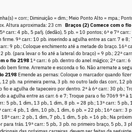
ha(s) = corr.; Diminuição = dim.; Meio Ponto Alto = mpa.; Pont
 pbx. Altura aproximada: 23 cm
Braços (2) Comece com o fio
 5ª carr.: 4 pb., 5 pafj. (dedão), 5 pb. = 10 pontos; 6ª e 7ª carr
rme. 9ª carr.: 10 pb. inserindo a agulha entre as carr. 7 e 8; 
 carr.: 9 pb.; Coloque enchimento até a metade do braço. 16ª carr
., 2 pb. (para levar o fio até a lateral do braço) = 9 pb.; 22ª ca
om o fio 2198
1ª carr.: 6 pb. dentro do anel mágico; 2ª carr.: 6
do bem firme. Arremate e esconda o fio. Não arremate a segu
io 2198
Emende as pernas: Coloque o marcador quando fizer o
r., 12 pb. na primeira perna, 3 pb. no outro lado das corr., 12 
io e agulha de tapeceiro por dentro. 2ª à 6ª carr.: 30 pb.; Tr
indo a agulha entre as carr. 6 e 7; Troque para o fio 7069 9ª à 
: 5 pb., 1 dim., 13 pb., 1 dim., 8 pb. = 28 pb.; 13ª carr.: 5 pb., 1
 carr.: 4 pb., 1 dim., 10 pb., 1 dim., 6 pb. = 22 pb.; 16ª carr.: 3 p
b.; 18ª carr.: 2 pb., 1 dim., 7 pb., 1 dim., 5 pb. = 16 pb.; Na pr
para trás. 19ª carr.: 5 pb,. 3 pb. no primeiro braço, 5 pb., 3 
dicionais das próximas carreiras, devem ser feitas da seguinte 