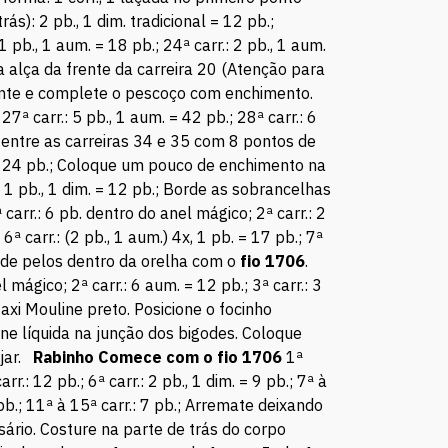
s): 2 pb., 1 dim. tradicional = 12 pb.;
pb., 1 aum. = 18 pb.; 24ª carr.: 2 pb., 1 aum.
 alça da frente da carreira 20 (Atenção para
ente e complete o pescoço com enchimento.
7ª carr.: 5 pb., 1 aum. = 42 pb.; 28ª carr.: 6
ça entre as carreiras 34 e 35 com 8 pontos de
dim. = 24 pb.; Coloque um pouco de enchimento na
 1 pb., 1 dim. = 12 pb.; Borde as sobrancelhas
 carr.: 6 pb. dentro do anel mágico; 2ª carr.: 2
 6ª carr.: (2 pb., 1 aum.) 4x, 1 pb. = 17 pb.; 7ª
Borde pelos dentro da orelha com o
fio 1706
.
l mágico; 2ª carr.: 6 aum. = 12 pb.; 3ª carr.: 3
Maxi Mouline preto. Posicione o focinho
cone líquida na junção dos bigodes. Coloque
ejar.
Rabinho Comece com o fio 1706
1ª
r.: 12 pb.; 6ª carr.: 2 pb., 1 dim. = 9 pb.; 7ª à
pb.; 11ª à 15ª carr.: 7 pb.; Arremate deixando
ário. Costure na parte de trás do corpo