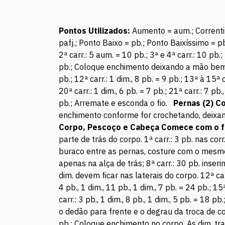
Pontos Utilizados:
Aumento = aum.; Correntin
pafj.; Ponto Baixo = pb.; Ponto Baixíssimo =
2ª carr.: 5 aum. = 10 pb.; 3ª e 4ª carr.: 10 pb.;
pb.; Coloque enchimento deixando a mão bem fi
pb.; 12ª carr.: 1 dim., 8 pb. = 9 pb.; 13ª à 15ª
20ª carr.: 1 dim., 6 pb. = 7 pb.; 21ª carr.: 7 pb
pb.; Arremate e esconda o fio.
Pernas (2) C
enchimento conforme for crochetando, deixan
Corpo, Pescoço e Cabeça Comece com o f
parte de trás do corpo. 1ª carr.: 3 pb. nas cor
buraco entre as pernas, costure com o mesmo f
apenas na alça de trás; 8ª carr.: 30 pb. inser
dim. devem ficar nas laterais do corpo. 12ª carr.
4 pb., 1 dim., 11 pb., 1 dim., 7 pb. = 24 pb.; 15ª
carr.: 3 pb., 1 dim., 8 pb., 1 dim., 5 pb. = 18 p
o dedão para frente e o degrau da troca de cor 
pb.; Coloque enchimento no corpo. As dim. tra