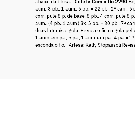
abaixo da blusa.
Colete Com o fio 2790
Faç
aum., 8 pb., 1 aum., 5 pb. = 22 pb.; 2ª carr.: 5 p
corr., pule 8 p. de base, 8 pb., 4 corr., pule 8 p
aum., (4 pb., 1 aum.) 3x, 5 pb. = 30 pb.; 7ª carr
duas laterais e gola. Prenda o fio na gola pelo
1 aum. em pa., 5 pa., 1 aum. em pa., 4 pa. =17 p
esconda o fio. Artesã: Kelly Stopassoli Revis