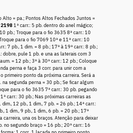
o Alto = pa.; Pontos Altos Fechados Juntos =
 2198
1ª carr.: 5 pb. dentro do anel mágico;
.: 10 pb.; Troque para o fio 3635 8ª carr.: 10
Troque para o fio 7069 10ª e 11ª carr.: 10
.: 7 pb., 1 dim. = 8 pb.; 17ª à 19ª carr.: 8 pb.;
rr.: dobre, pule 1 pb. e una as laterais com 3
 aum. = 12 pb.; 3ª à 30ª carr.: 12 pb.; Coloque
nda perna e faça 3 corr. para unir com a
 primeiro ponto da próxima carreira. Será a
pb. na segunda perna = 30 pb.; Se ficar algum
oque para o fio 3635 7ª carr.: 30 pb. pegando
11ª carr.: 30 pb.; Nas próximas carreiras as
 dim., 12 pb., 1 dim., 7 pb. = 26 pb.; 14ª carr.:
b., 1 dim., 9 pb., 1 dim., 6 pb. = 20 pb.; 17ª
óxima carreira, una os braços. Atenção para deixar
pb. no segundo braço = 16 pb.; 20ª carr.: 16
forma: 1 corr., 1 laçada no primeiro ponto