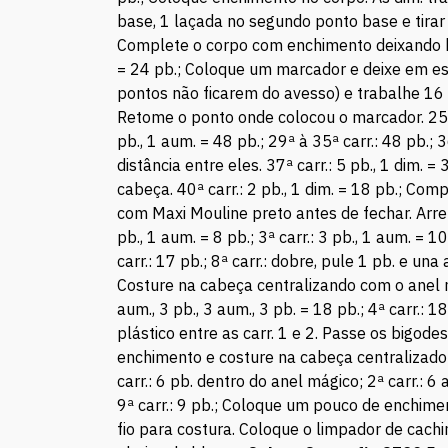
base, 1 laçada no segundo ponto base e tirar a
Complete o corpo com enchimento deixando bem 
= 24 pb.; Coloque um marcador e deixe em esp
pontos não ficarem do avesso) e trabalhe 16
Retome o ponto onde colocou o marcador. 25ª car
pb., 1 aum. = 48 pb.; 29ª à 35ª carr.: 48 pb.;
distância entre eles. 37ª carr.: 5 pb., 1 dim. 
cabeça. 40ª carr.: 2 pb., 1 dim. = 18 pb.; Co
com Maxi Mouline preto antes de fechar. Ar
pb., 1 aum. = 8 pb.; 3ª carr.: 3 pb., 1 aum. = 10 
carr.: 17 pb.; 8ª carr.: dobre, pule 1 pb. e u
Costure na cabeça centralizando com o anel
aum., 3 pb., 3 aum., 3 pb. = 18 pb.; 4ª carr.:
plástico entre as carr. 1 e 2. Passe os bigode
enchimento e costure na cabeça centralizado
carr.: 6 pb. dentro do anel mágico; 2ª carr.: 6 a
9ª carr.: 9 pb.; Coloque um pouco de enchiment
fio para costura. Coloque o limpador de cach