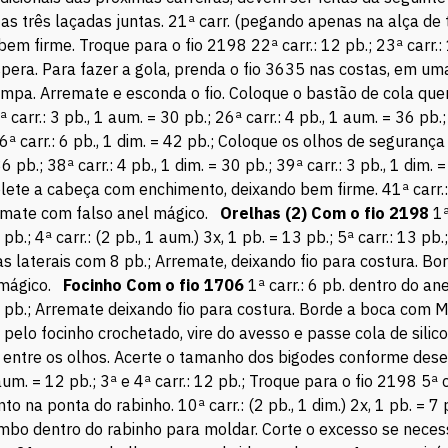
s três laçadas juntas. 21ª carr. (pegando apenas na alça de trá
firme. Troque para o fio 2198 22ª carr.: 12 pb.; 23ª carr.: 1 
era. Para fazer a gola, prenda o fio 3635 nas costas, em uma
 mpa. Arremate e esconda o fio. Coloque o bastão de cola qu
r.: 3 pb., 1 aum. = 30 pb.; 26ª carr.: 4 pb., 1 aum. = 36 pb.; 2
 36ª carr.: 6 pb., 1 dim. = 42 pb.; Coloque os olhos de seguran
= 36 pb.; 38ª carr.: 4 pb., 1 dim. = 30 pb.; 39ª carr.: 3 pb., 1 
mplete a cabeça com enchimento, deixando bem firme. 41ª carr.:
remate com falso anel mágico.
Orelhas (2) Com o fio 2198
1ª
pb.; 4ª carr.: (2 pb., 1 aum.) 3x, 1 pb. = 13 pb.; 5ª carr.: 13 pb.;
na as laterais com 8 pb.; Arremate, deixando fio para costura. 
 mágico.
Focinho Com o fio 1706
1ª carr.: 6 pb. dentro do ane
 18 pb.; Arremate deixando fio para costura. Borde a boca com 
s pelo focinho crochetado, vire do avesso e passe cola de sili
 entre os olhos. Acerte o tamanho dos bigodes conforme des
um. = 12 pb.; 3ª e 4ª carr.: 12 pb.; Troque para o fio 2198 5ª car
o na ponta do rabinho. 10ª carr.: (2 pb., 1 dim.) 2x, 1 pb. = 7 
imbo dentro do rabinho para moldar. Corte o excesso se necess