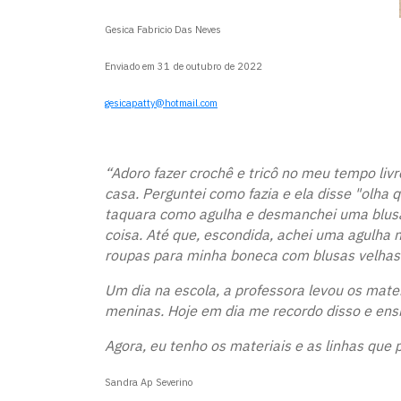
Gesica Fabricio Das Neves
Enviado em 31 de outubro de 2022
gesicapatty@hotmail.com
“Adoro fazer crochê e tricô no meu tempo liv
casa. Perguntei como fazia e ela disse "olha 
taquara como agulha e desmanchei uma blusa 
coisa. Até que, escondida, achei uma agulha n
roupas para minha boneca com blusas velhas
Um dia na escola, a professora levou os materi
meninas. Hoje em dia me recordo disso e ensin
Agora, eu tenho os materiais e as linhas que 
Sandra Ap Severino