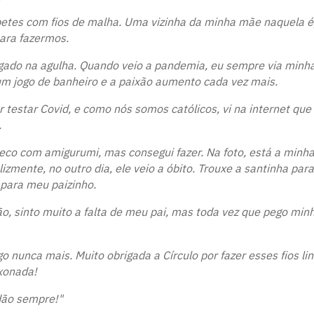
petes com fios de malha. Uma vizinha da minha mãe naquela é
ara fazermos.
ado na agulha. Quando veio a pandemia, eu sempre via minha
 um jogo de banheiro e a paixão aumento cada vez mais.
 testar Covid, e como nós somos católicos, vi na internet qu
.
oneco com amigurumi, mas consegui fazer. Na foto, está a minha
lizmente, no outro dia, ele veio a óbito. Trouxe a santinha p
z para meu paizinho.
o, sinto muito a falta de meu pai, mas toda vez que pego min
o nunca mais. Muito obrigada a Círculo por fazer esses fios li
xonada!
idão sempre!"